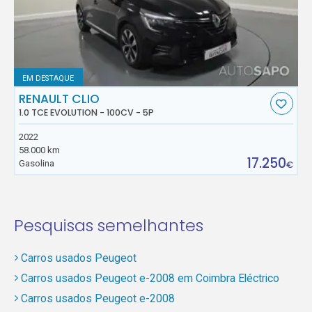
EM DESTAQUE
RENAULT CLIO
1.0 TCE EVOLUTION - 100CV - 5P
2022
58.000 km
17.250
Gasolina
€
Pesquisas semelhantes
Carros usados Peugeot
Carros usados Peugeot e-2008 em Coimbra Eléctrico
Carros usados Peugeot e-2008