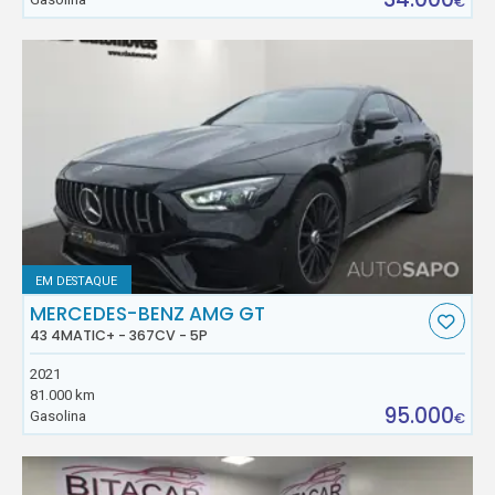
€
EM DESTAQUE
MERCEDES-BENZ AMG GT
43 4MATIC+ - 367CV - 5P
2021
81.000 km
95.000
Gasolina
€