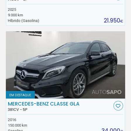
2025
9.000 km
21.950
Híbrido (Gasolina)
€
EM DESTAQUE
MERCEDES-BENZ CLASSE GLA
381CV - 5P
2016
150.000 km
34.000
Gasolina