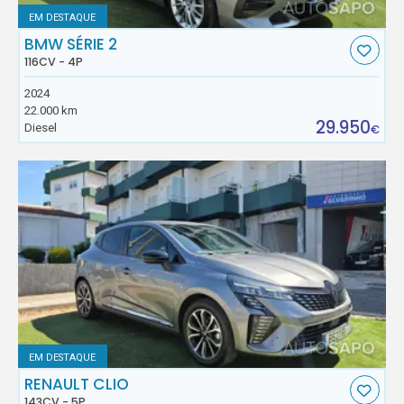
EM DESTAQUE
BMW SÉRIE 2
116CV - 4P
2024
22.000 km
29.950
Diesel
€
EM DESTAQUE
RENAULT CLIO
143CV - 5P