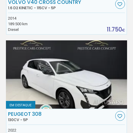
VOLVO V40 CROSS COUNTRY
1.6 D2 KINETIC - 115CV - 5P
2014
189.500 km
11.750
Diesel
€
EM DESTAQUE
PEUGEOT 308
130CV - 5P
2022