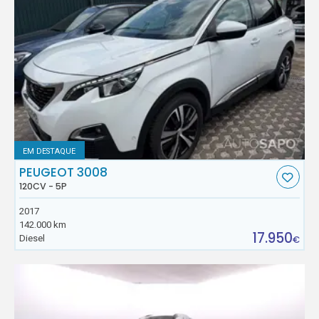
EM DESTAQUE
PEUGEOT 3008
120CV - 5P
2017
142.000 km
17.950
Diesel
€