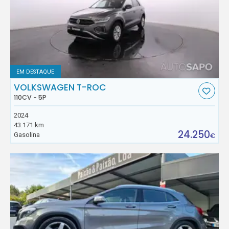
EM DESTAQUE
VOLKSWAGEN T-ROC
110CV - 5P
2024
43.171 km
24.250
Gasolina
€