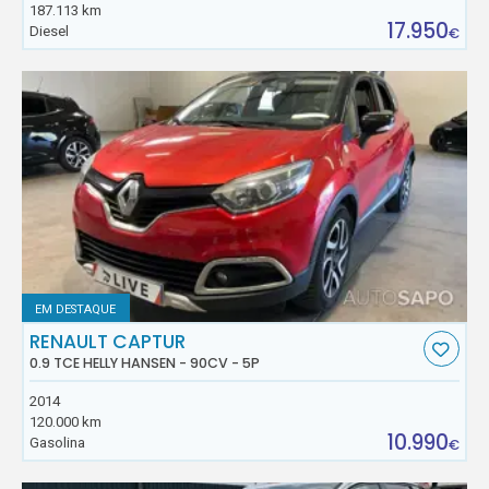
187.113 km
17.950
Diesel
€
EM DESTAQUE
RENAULT CAPTUR
0.9 TCE HELLY HANSEN - 90CV - 5P
2014
120.000 km
10.990
Gasolina
€