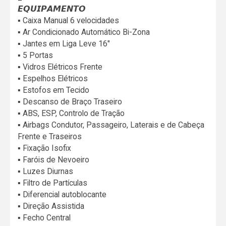
𝙀𝙌𝙐𝙄𝙋𝘼𝙈𝙀𝙉𝙏𝙊
▪️ Caixa Manual 6 velocidades
▪️ Ar Condicionado Automático Bi-Zona
▪️ Jantes em Liga Leve 16"
▪️ 5 Portas
▪️ Vidros Elétricos Frente
▪️ Espelhos Elétricos
▪️ Estofos em Tecido
▪️ Descanso de Braço Traseiro
▪️ ABS, ESP, Controlo de Tração
▪️ Airbags Condutor, Passageiro, Laterais e de Cabeça
Frente e Traseiros
▪️ Fixação Isofix
▪️ Faróis de Nevoeiro
▪️ Luzes Diurnas
▪️ Filtro de Partículas
▪️ Diferencial autoblocante
▪️ Direção Assistida
▪️ Fecho Central