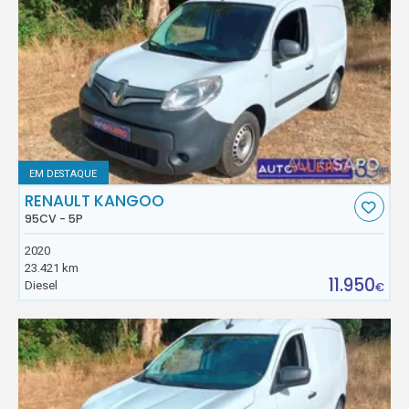
EM DESTAQUE
RENAULT KANGOO
95CV - 5P
2020
23.421 km
11.950
Diesel
€