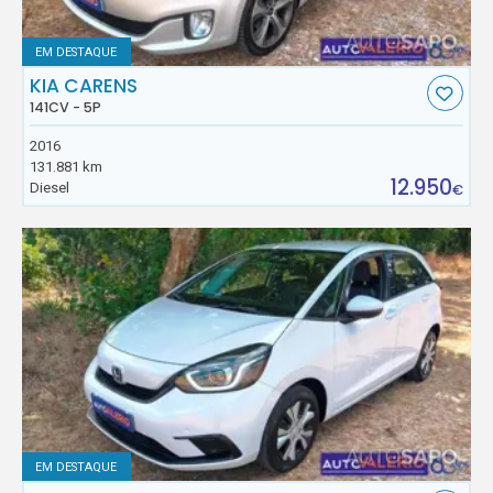
EM DESTAQUE
KIA CARENS
141CV - 5P
2016
131.881 km
12.950
Diesel
€
EM DESTAQUE