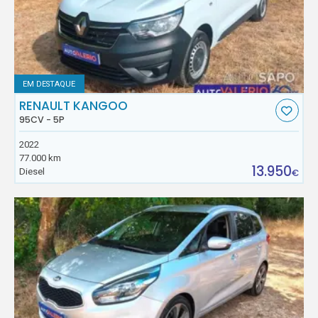
EM DESTAQUE
RENAULT KANGOO
95CV - 5P
2022
77.000 km
13.950
Diesel
€