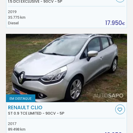
1.5 DCI EXCLUSIVE - 90CV - 5P
2019
35.775 km
17.950
Diesel
€
EM DESTAQUE
RENAULT CLIO
ST 0.9 TCE LIMITED - 90CV - 5P
2017
89.498 km