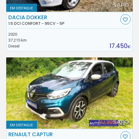
EM DESTAQUE
DACIA DOKKER
1.5 DCI CONFORT - 95CV - 5P
2020
37.215 km
17.450
Diesel
€
EM DESTAQUE
RENAULT CAPTUR