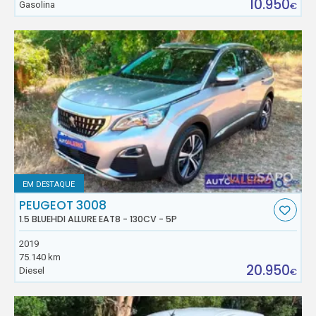
10.950
Gasolina
€
EM DESTAQUE
PEUGEOT 3008
1.5 BLUEHDI ALLURE EAT8 - 130CV - 5P
2019
75.140 km
20.950
Diesel
€