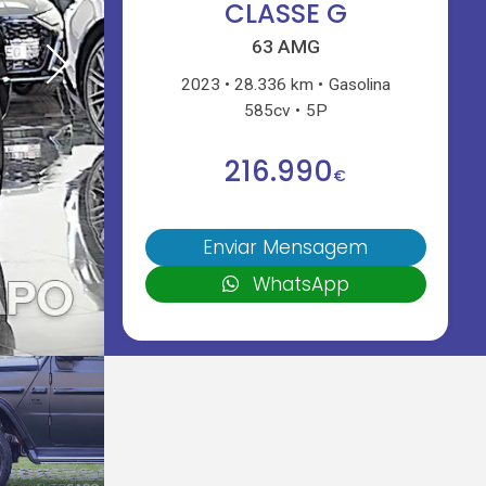
CLASSE G
63 AMG
2023
28.336 km
Gasolina
585cv
5P
216.990
€
Enviar Mensagem
WhatsApp