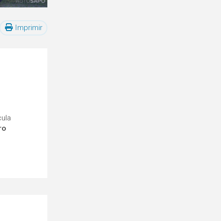
Imprimir
cula
ro