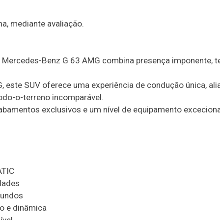
a, mediante avaliação.
 o Mercedes-Benz G 63 AMG combina presença imponente, t
 este SUV oferece uma experiência de condução única, ali
odo-o-terreno incomparável.
abamentos exclusivos e um nível de equipamento exceciona
ATIC
dades
gundos
o e dinâmica
ível