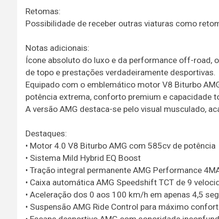
Retomas:
Possibilidade de receber outras viaturas como retom
Notas adicionais:
Ícone absoluto do luxo e da performance off-road,
de topo e prestações verdadeiramente desportivas.
Equipado com o emblemático motor V8 Biturbo AMG,
potência extrema, conforto premium e capacidade t
A versão AMG destaca-se pelo visual musculado, ac
Destaques:
• Motor 4.0 V8 Biturbo AMG com 585cv de potência
• Sistema Mild Hybrid EQ Boost
• Tração integral permanente AMG Performance 4M
• Caixa automática AMG Speedshift TCT de 9 veloci
• Aceleração dos 0 aos 100 km/h em apenas 4,5 se
• Suspensão AMG Ride Control para máximo confort
• Escape desportivo AMG com sonoridade inconfund