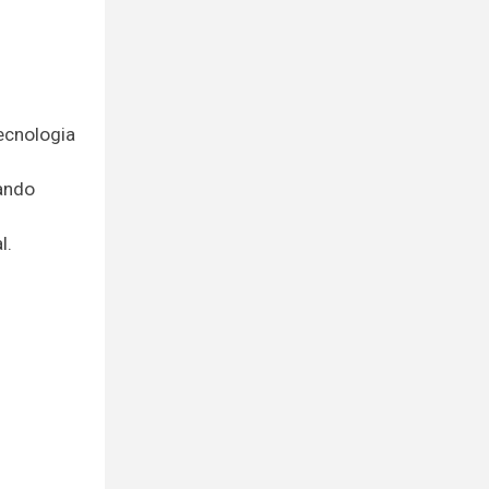
ecnologia
ando
l.