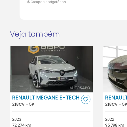
Campos obrigatórios
Veja também
RENAULT MEGANE E-TECH
RENAUL
218CV - 5P
218CV - 5P
2023
2022
72.274 km
95.798 km