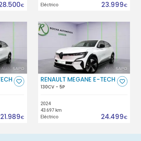
28.500
23.999
Eléctrico
€
€
TECH
RENAULT MEGANE E-TECH
130CV - 5P
2024
43.697 km
21.989
24.499
Eléctrico
€
€