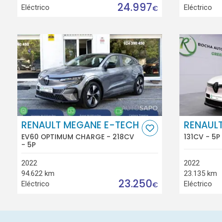
24.997
Eléctrico
Eléctrico
€
RENAULT MEGANE E-TECH
RENAUL
EV60 OPTIMUM CHARGE - 218CV
131CV - 5P
- 5P
2022
2022
94.622 km
23.135 km
23.250
Eléctrico
Eléctrico
€