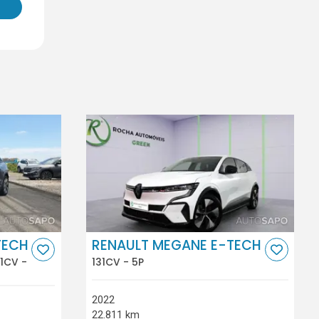
TECH
RENAULT MEGANE E-TECH
1CV -
131CV - 5P
2022
22.811 km