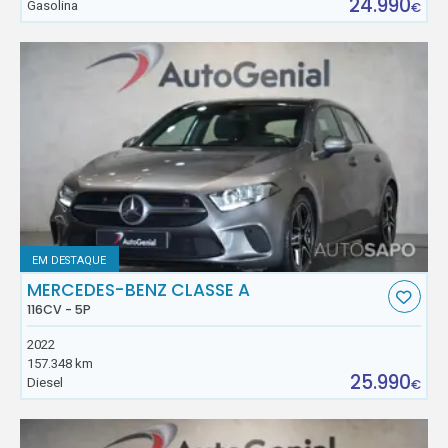
24.990
Gasolina
€
EM DESTAQUE
MERCEDES-BENZ CLASSE A
116CV - 5P
2022
157.348 km
25.990
Diesel
€