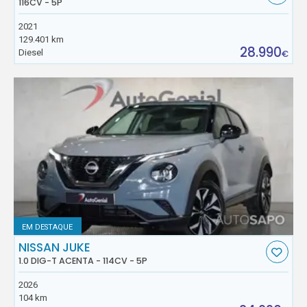
116CV - 5P
2021
129.401 km
28.990
Diesel
€
EM DESTAQUE
NISSAN JUKE
1.0 DIG-T ACENTA - 114CV - 5P
2026
104 km