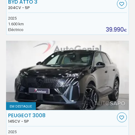
BYD ATTO 3
204CV - 5P
2025
1.600 km
39.990
Eléctrico
€
EM DESTAQUE
PEUGEOT 3008
145CV - 5P
2025