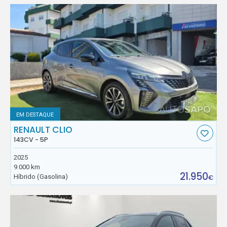
EM DESTAQUE
RENAULT CLIO
143CV - 5P
2025
9.000 km
21.950
Híbrido (Gasolina)
€