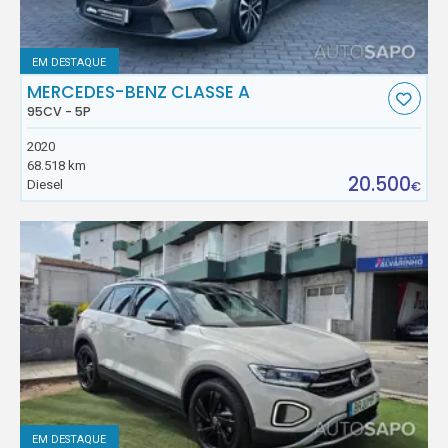
EM DESTAQUE
MERCEDES-BENZ CLASSE A
95CV - 5P
2020
68.518 km
20.500
Diesel
€
EM DESTAQUE