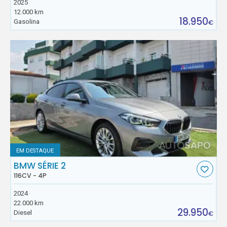
2025
12.000 km
18.950
Gasolina
€
EM DESTAQUE
BMW SÉRIE 2
116CV - 4P
2024
22.000 km
29.950
Diesel
€