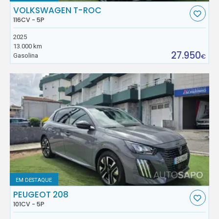
VOLKSWAGEN T-ROC
116CV - 5P
2025
13.000 km
27.950
Gasolina
€
EM DESTAQUE
PEUGEOT 208
101CV - 5P