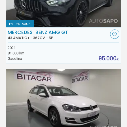
EM DESTAQUE
MERCEDES-BENZ AMG GT
43 4MATIC+ - 367CV - 5P
2021
81.000 km
95.000
Gasolina
€