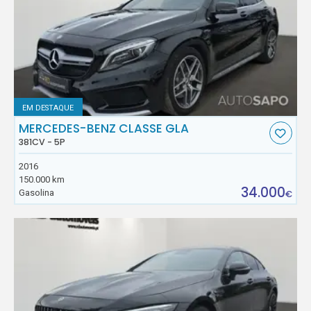
EM DESTAQUE
MERCEDES-BENZ CLASSE GLA
381CV - 5P
2016
150.000 km
34.000
Gasolina
€