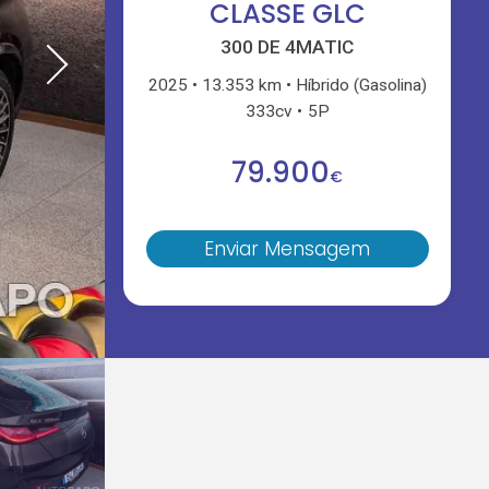
CLASSE GLC
300 DE 4MATIC
2025
13.353 km
Híbrido (Gasolina)
333cv
5P
79.900
€
Enviar Mensagem