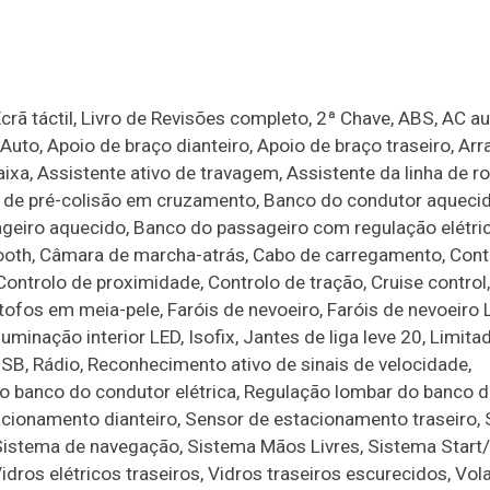
crã táctil, Livro de Revisões completo, 2ª Chave, ABS, AC a
Auto, Apoio de braço dianteiro, Apoio de braço traseiro, Ar
ixa, Assistente ativo de travagem, Assistente da linha de 
e de pré-colisão em cruzamento, Banco do condutor aqueci
geiro aquecido, Banco do passageiro com regulação elétri
ooth, Câmara de marcha-atrás, Cabo de carregamento, Cont
ontrolo de proximidade, Controlo de tração, Cruise control,
ofos em meia-pele, Faróis de nevoeiro, Faróis de nevoeiro L
uminação interior LED, Isofix, Jantes de liga leve 20, Limita
SB, Rádio, Reconhecimento ativo de sinais de velocidade,
o banco do condutor elétrica, Regulação lombar do banco 
acionamento dianteiro, Sensor de estacionamento traseiro,
Sistema de navegação, Sistema Mãos Livres, Sistema Start/
Vidros elétricos traseiros, Vidros traseiros escurecidos, Vol