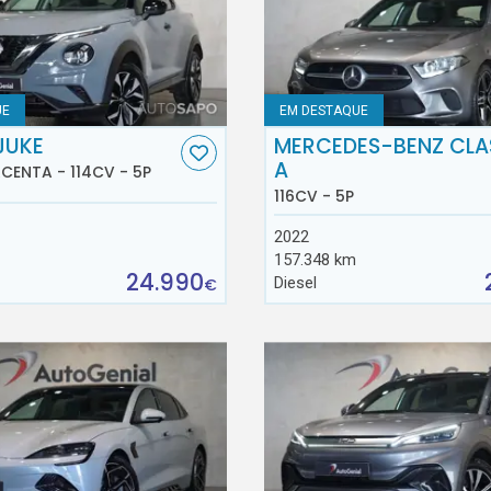
UE
EM DESTAQUE
JUKE
MERCEDES-BENZ CLA
A
ACENTA - 114CV - 5P
116CV - 5P
2022
157.348 km
24.990
Diesel
€