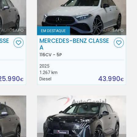
EM DESTAQUE
SSE
MERCEDES-BENZ CLASSE
A
116CV - 5P
2025
1.267 km
25.990
43.990
Diesel
€
€