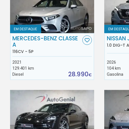
EM DESTAQUE
EM DESTAQ
MERCEDES-BENZ CLASSE
NISSAN 
A
1.0 DIG-T 
116CV - 5P
2021
2026
129.401 km
104 km
28.990
Diesel
Gasolina
€