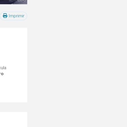
Imprimir
cula
ro