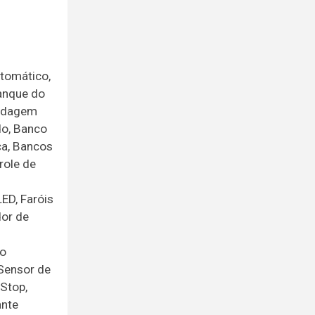
utomático,
ranque do
rodagem
do, Banco
ca, Bancos
role de
ED, Faróis
dor de
do
 Sensor de
Stop,
ante