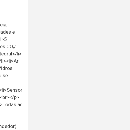
cia,
dades e
li>5
ões CO₂:
tegral</li>
li><li>Ar
Vidros
uise
<li>Sensor
><br></p>
p>Todas as
endedor)