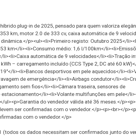
brido plug-in de 2025, pensado para quem valoriza elegân
53 km, motor 2.0 de 333 cv, caixa automática de 9 veloci
 dinâmica.</p><ul><li>Primeiro registo: Outubro 2025</li><
.353 km</li><li>Consumo médio: 1,6 l/100km</li><li>Emiss
/li><li>Caixa automática de 9 velocidades</li><li>Tração in
2 kWh – carregamento incluído (CCS Type 2, DC até 60 kW)</
 19"</li><li>Bancos desportivos em pele aquecidos</li><li>
 travagem de emergência</li><li>Airbags condutor</li><li>Cr
egamento sem fios</li><li>Câmara traseira, sensores de
e estacionamento</li><li>Volante multifunções em pele</li>
></ul><p>Garantia do vendedor válida até 36 meses.</p><p
 devem ser confirmadas com o vendedor.</p><p><br></p><
nfirmadas com o vendedor.</p>
21 (todos os dados necessitam ser confirmados junto do v