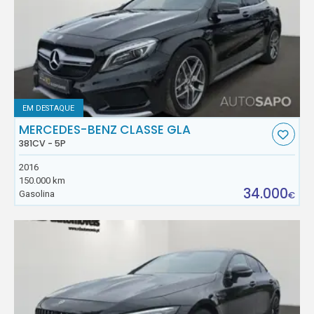
EM DESTAQUE
MERCEDES-BENZ CLASSE GLA
381CV - 5P
2016
150.000 km
34.000
Gasolina
€