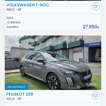
VOLKSWAGEN T-ROC
116CV - 5P
2025
13.000 km
27.950
Gasolina
€
EM DESTAQUE
PEUGEOT 208
101CV - 5P