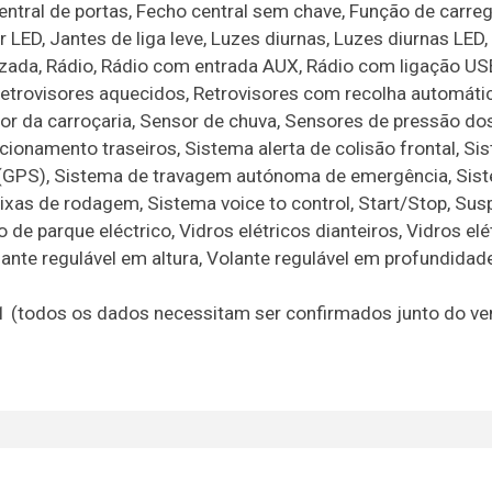
entral de portas, Fecho central sem chave, Função de carr
or LED, Jantes de liga leve, Luzes diurnas, Luzes diurnas LED
lizada, Rádio, Rádio com entrada AUX, Rádio com ligação US
Retrovisores aquecidos, Retrovisores com recolha automátic
 cor da carroçaria, Sensor de chuva, Sensores de pressão do
ionamento traseiros, Sistema alerta de colisão frontal, Si
(GPS), Sistema de travagem autónoma de emergência, Sis
 faixas de rodagem, Sistema voice to control, Start/Stop, Su
de parque eléctrico, Vidros elétricos dianteiros, Vidros elé
lante regulável em altura, Volante regulável em profundidad
21 (todos os dados necessitam ser confirmados junto do v