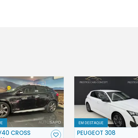
UE
EM DESTAQUE
V40 CROSS
PEUGEOT 308