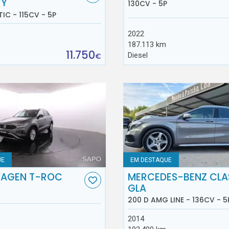
RY
130CV - 5P
TIC - 115CV - 5P
2022
187.113 km
11.750
Diesel
€
UE
EM DESTAQUE
AGEN T-ROC
MERCEDES-BENZ CLA
GLA
200 D AMG LINE - 136CV - 5
2014