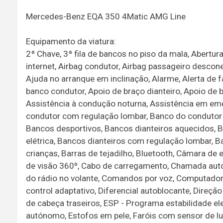
Mercedes-Benz EQA 350 4Matic AMG Line
Equipamento da viatura:
2ª Chave, 3ª fila de bancos no piso da mala, Abert
internet, Airbag condutor, Airbag passageiro desconec
Ajuda no arranque em inclinação, Alarme, Alerta de f
banco condutor, Apoio de braço dianteiro, Apoio de 
Assistência à condução noturna, Assistência em eme
condutor com regulação lombar, Banco do condutor c
Bancos desportivos, Bancos dianteiros aquecidos,
elétrica, Bancos dianteiros com regulação lombar, 
crianças, Barras de tejadilho, Bluetooth, Câmara de
de visão 360º, Cabo de carregamento, Chamada auto
do rádio no volante, Comandos por voz, Computador d
control adaptativo, Diferencial autoblocante, Direção 
de cabeça traseiros, ESP - Programa estabilidade el
autónomo, Estofos em pele, Faróis com sensor de luz, 