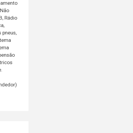
egamento
, Não
B, Rádio
a,
s pneus,
stema
tema
spensão
tricos
e.
endedor)