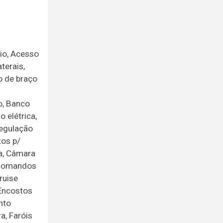
io, Acesso
terais,
o de braço
o, Banco
 elétrica,
regulação
tos p/
ra, Câmara
, Comandos
ruise
 Encostos
nto
a, Faróis