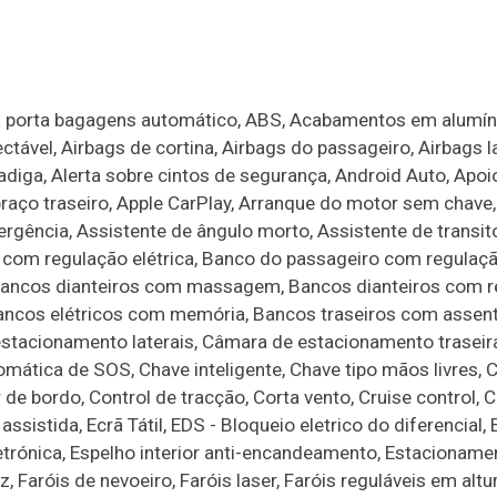
ura porta bagagens automático, ABS, Acabamentos em alumín
tável, Airbags de cortina, Airbags do passageiro, Airbags la
adiga, Alerta sobre cintos de segurança, Android Auto, Apoi
braço traseiro, Apple CarPlay, Arranque do motor sem chave,
rgência, Assistente de ângulo morto, Assistente de transit
om regulação elétrica, Banco do passageiro com regulação
 Bancos dianteiros com massagem, Bancos dianteiros com 
Bancos elétricos com memória, Bancos traseiros com assen
 estacionamento laterais, Câmara de estacionamento trasei
mática de SOS, Chave inteligente, Chave tipo mãos livres
e bordo, Control de tracção, Corta vento, Cruise control, C
assistida, Ecrã Tátil, EDS - Bloqueio eletrico do diferencial,
etrónica, Espelho interior anti-encandeamento, Estacioname
Faróis de nevoeiro, Faróis laser, Faróis reguláveis em altur