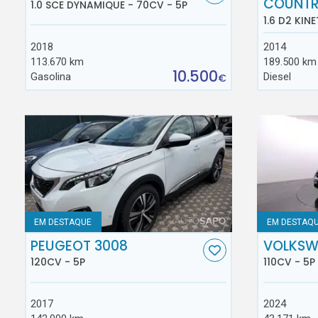
COUNT
1.0 SCE DYNAMIQUE - 70CV - 5P
1.6 D2 KINE
2018
2014
113.670 km
189.500 km
10.500
Gasolina
Diesel
€
EM DESTAQUE
EM DESTAQ
PEUGEOT 3008
VOLKSW
120CV - 5P
110CV - 5P
2017
2024