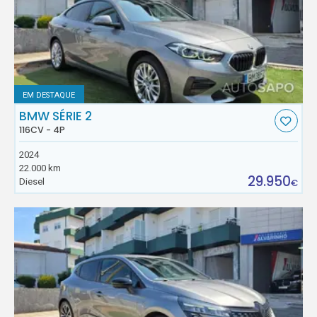
EM DESTAQUE
BMW SÉRIE 2
116CV - 4P
2024
22.000 km
29.950
Diesel
€