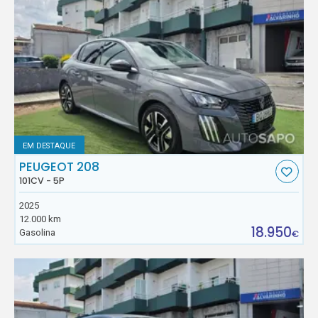
EM DESTAQUE
PEUGEOT 208
101CV - 5P
2025
12.000 km
18.950
Gasolina
€