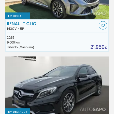
EM DESTAQUE
RENAULT CLIO
143CV - 5P
2025
9.000 km
21.950
Híbrido (Gasolina)
€
EM DESTAQUE