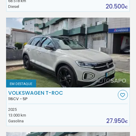
68.518 km
20.500
Diesel
€
EM DESTAQUE
VOLKSWAGEN T-ROC
116CV - 5P
2025
13.000 km
27.950
Gasolina
€