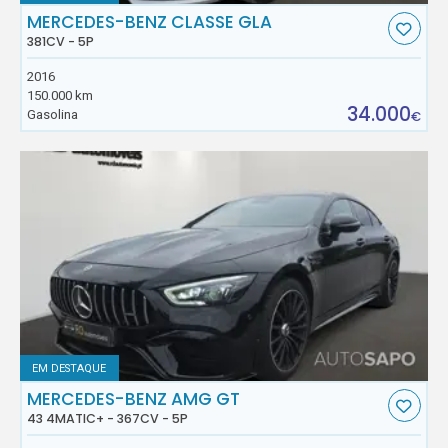
MERCEDES-BENZ CLASSE GLA
381CV - 5P
2016
150.000 km
34.000
Gasolina
€
EM DESTAQUE
MERCEDES-BENZ AMG GT
43 4MATIC+ - 367CV - 5P