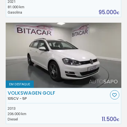
2021
81.000 km
95.000
Gasolina
€
EM DESTAQUE
VOLKSWAGEN GOLF
105CV - 5P
2013
206.000 km
11.500
Diesel
€