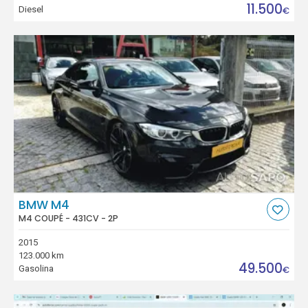
11.500
Diesel
€
BMW M4
M4 COUPÉ - 431CV - 2P
2015
123.000 km
49.500
Gasolina
€