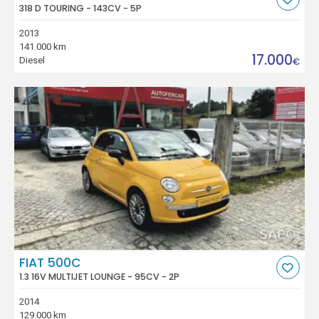
318 D TOURING - 143CV - 5P
2013
141.000 km
17.000
Diesel
€
FIAT 500C
1.3 16V MULTIJET LOUNGE - 95CV - 2P
2014
129.000 km