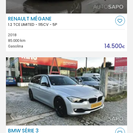
RENAULT MÉGANE
1.2 TCE LIMITED - 115CV - 5P
2018
85.000 km
14.500
Gasolina
€
BMW SÉRIE 3