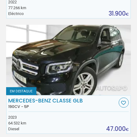
2022
77.266 km
31.900
Eléctrico
€
EM DESTAQUE
MERCEDES-BENZ CLASSE GLB
190CV - 5P
2023
64.532 km
47.000
Diesel
€