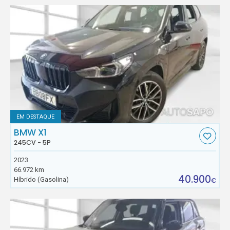
EM DESTAQUE
BMW X1
245CV - 5P
2023
66.972 km
40.900
Híbrido (Gasolina)
€