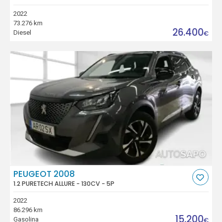
2022
73.276 km
26.400
Diesel
€
PEUGEOT 2008
1.2 PURETECH ALLURE - 130CV - 5P
2022
86.296 km
15.200
Gasolina
€