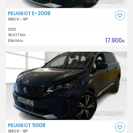
PEUGEOT E-2008
136CV - 5P
2022
90.617 km
17.900
Eléctrico
€
PEUGEOT 5008
130CV - 5P