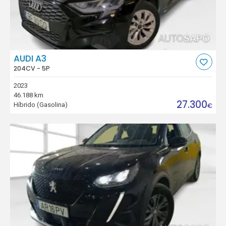
AUDI A3
204CV - 5P
2023
46.188 km
27.300
Híbrido (Gasolina)
€