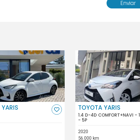
Enviar
 YARIS
TOYOTA YARIS
1.4 D-4D COMFORT+NAVI - 
- 5P
2020
56.000 km