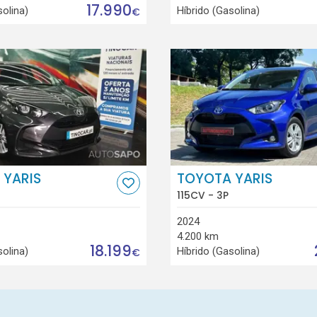
17.990
solina)
Híbrido (Gasolina)
€
 YARIS
TOYOTA YARIS
115CV - 3P
2024
4.200 km
18.199
solina)
Híbrido (Gasolina)
€