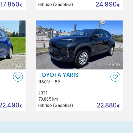
17.850
24.990
Híbrido (Gasolina)
€
€
TOYOTA YARIS
116CV - 5P
2021
79.865 km
22.490
22.880
Híbrido (Gasolina)
€
€