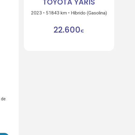
TOYOTA YARIS
2023
51843 km
Híbrido (Gasolina)
22.600
€
 de