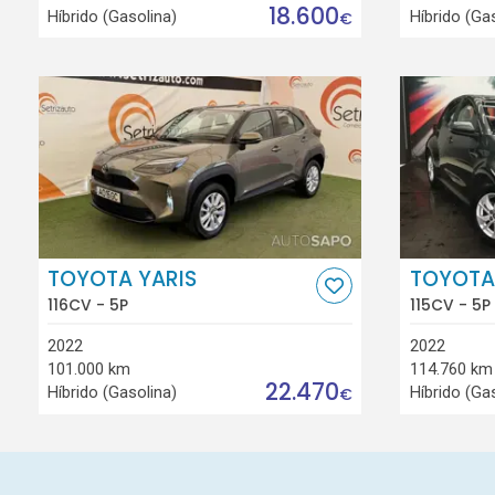
18.600
Híbrido (Gasolina)
Híbrido (Ga
€
TOYOTA YARIS
TOYOTA
116CV - 5P
115CV - 5P
2022
2022
101.000 km
114.760 km
22.470
Híbrido (Gasolina)
Híbrido (Ga
€