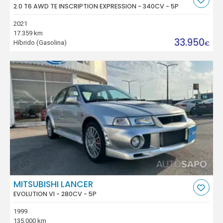
2.0 T6 AWD TE INSCRIPTION EXPRESSION - 340CV - 5P
2021
17.359 km
33.950
Híbrido (Gasolina)
€
MITSUBISHI LANCER
EVOLUTION VI - 280CV - 5P
1999
135.000 km