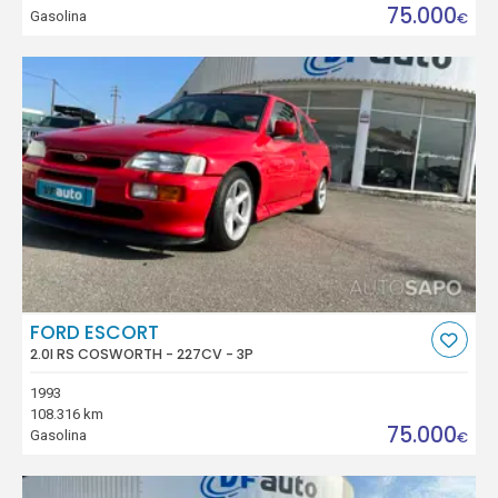
75.000
Gasolina
€
FORD ESCORT
2.0I RS COSWORTH - 227CV - 3P
1993
108.316 km
75.000
Gasolina
€