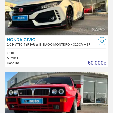
HONDA CIVIC
2.0 I-VTEC TYPE-R #18 TIAGO MONTEIRO - 320CV - 3P
2018
65.281 km
60.000
Gasolina
€