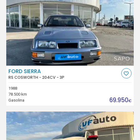
FORD SIERRA
RS COSWORTH - 204CV - 3P
1988
78.500 km
69.950
Gasolina
€