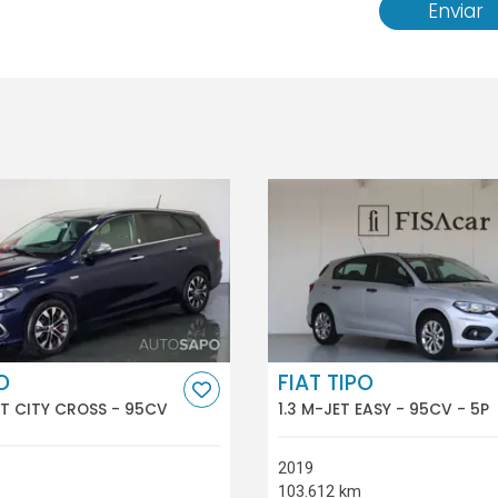
Enviar
O
FIAT TIPO
ET CITY CROSS - 95CV
1.3 M-JET EASY - 95CV - 5P
2019
103.612 km