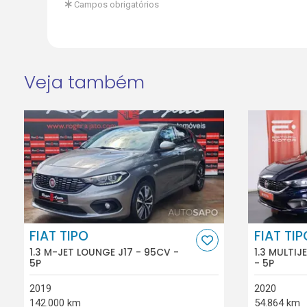
Campos obrigatórios
Veja também
FIAT TIPO
FIAT TIP
1.3 M-JET LOUNGE J17 - 95CV -
1.3 MULTIJ
5P
- 5P
2019
2020
142.000 km
54.864 km