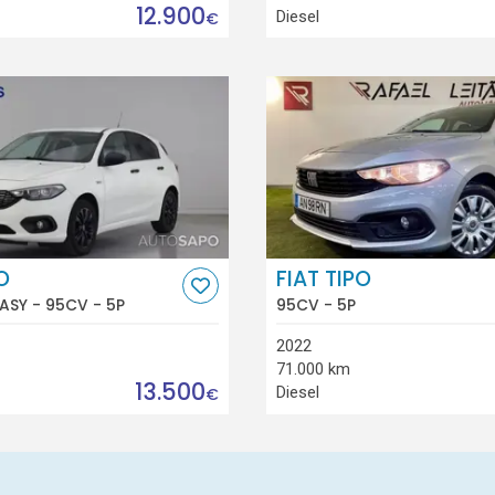
12.900
Diesel
€
O
FIAT TIPO
EASY - 95CV - 5P
95CV - 5P
2022
71.000 km
13.500
Diesel
€