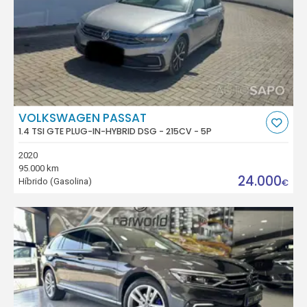
VOLKSWAGEN PASSAT
1.4 TSI GTE PLUG-IN-HYBRID DSG - 215CV - 5P
2020
95.000 km
24.000
Híbrido (Gasolina)
€