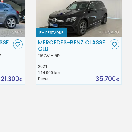
EM DESTAQUE
SSE
MERCEDES-BENZ CLASSE
GLB
P
116CV - 5P
2021
114.000 km
21.300
35.700
Diesel
€
€