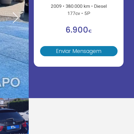
2009
380.000 km
Diesel
177cv
5P
6.900
€
Enviar Mensagem