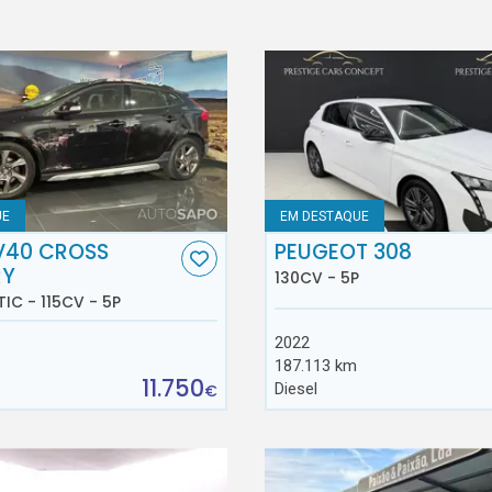
UE
EM DESTAQUE
V40 CROSS
PEUGEOT 308
RY
130CV - 5P
TIC - 115CV - 5P
2022
187.113 km
11.750
Diesel
€