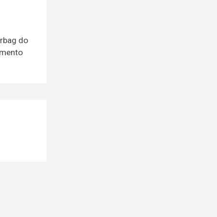
irbag do
amento