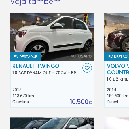
Veja também
EM DESTAQUE
EM DESTAQ
RENAULT TWINGO
VOLVO 
COUNT
1.0 SCE DYNAMIQUE - 70CV - 5P
1.6 D2 KINE
2018
2014
113.670 km
189.500 km
10.500
Gasolina
Diesel
€