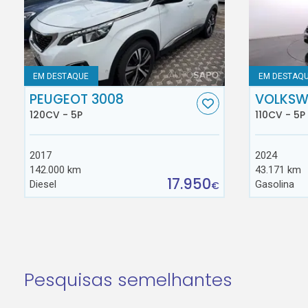
EM DESTAQUE
EM DESTAQ
PEUGEOT 3008
VOLKSW
120CV - 5P
110CV - 5P
2017
2024
142.000 km
43.171 km
17.950
Diesel
Gasolina
€
Pesquisas semelhantes