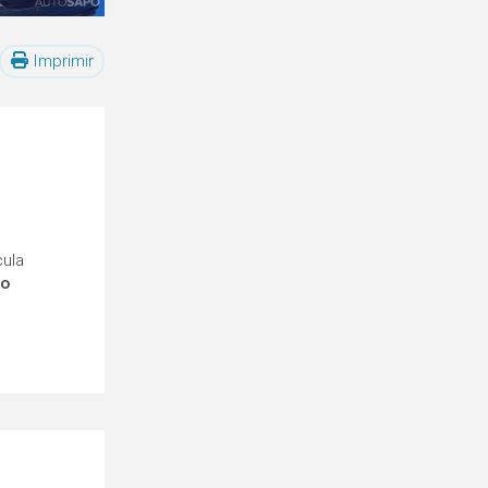
Imprimir
cula
ro