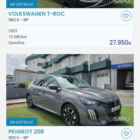
EM DESTAQUE
VOLKSWAGEN T-ROC
116CV - 5P
2025
13.000 km
27.950
Gasolina
€
EM DESTAQUE
PEUGEOT 208
101CV - 5P