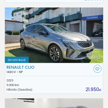
EM DESTAQUE
RENAULT CLIO
143CV - 5P
2025
9.000 km
21.950
Híbrido (Gasolina)
€