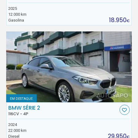
2025
12.000 km
18.950
Gasolina
€
EM DESTAQUE
BMW SÉRIE 2
116CV - 4P
2024
22.000 km
29.950
Diesel
€