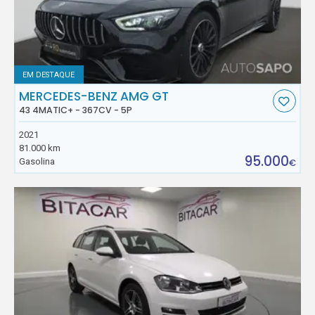
EM DESTAQUE
MERCEDES-BENZ AMG GT
43 4MATIC+ - 367CV - 5P
2021
81.000 km
95.000
Gasolina
€