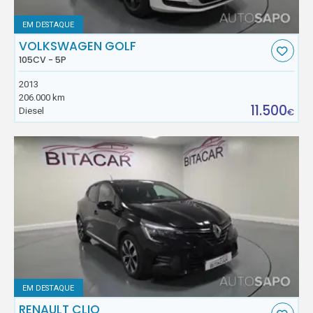
EM DESTAQUE
VOLKSWAGEN GOLF
105CV - 5P
2013
206.000 km
11.500
Diesel
€
EM DESTAQUE
RENAULT CLIO