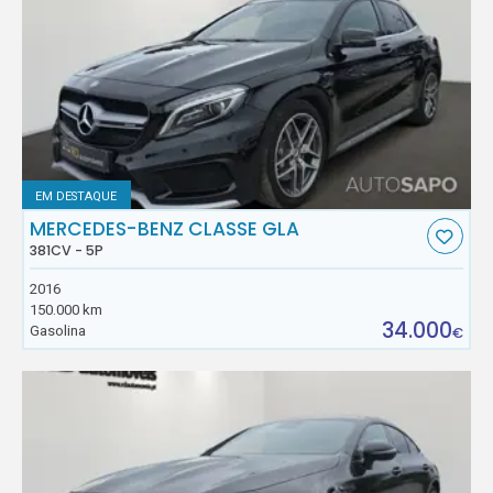
EM DESTAQUE
MERCEDES-BENZ CLASSE GLA
381CV - 5P
2016
150.000 km
34.000
Gasolina
€