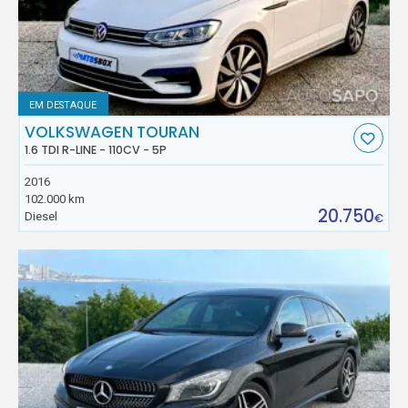
EM DESTAQUE
VOLKSWAGEN TOURAN
1.6 TDI R-LINE - 110CV - 5P
2016
102.000 km
20.750
Diesel
€