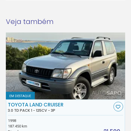
Veja também
EM DESTAQUE
TOYOTA LAND CRUISER
3.0 TD PACK 1 - 125CV - 3P
1998
187.450 km