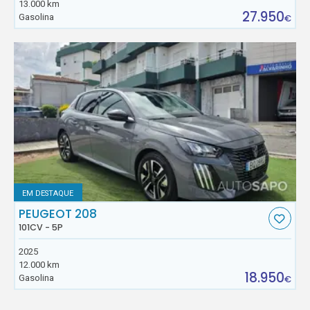
13.000 km
27.950
Gasolina
€
EM DESTAQUE
PEUGEOT 208
101CV - 5P
2025
12.000 km
18.950
Gasolina
€