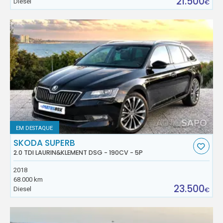
21.500
Diesel
€
EM DESTAQUE
SKODA SUPERB
2.0 TDI LAURIN&KLEMENT DSG - 190CV - 5P
2018
68.000 km
23.500
Diesel
€