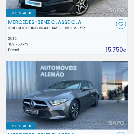
EM DESTAQUE
MERCEDES-BENZ CLASSE CLA
180D SHOOTING BRAKE AMG - 109CV - 5P
2016
189.750 km
15.750
Diesel
€
EM DESTAQUE