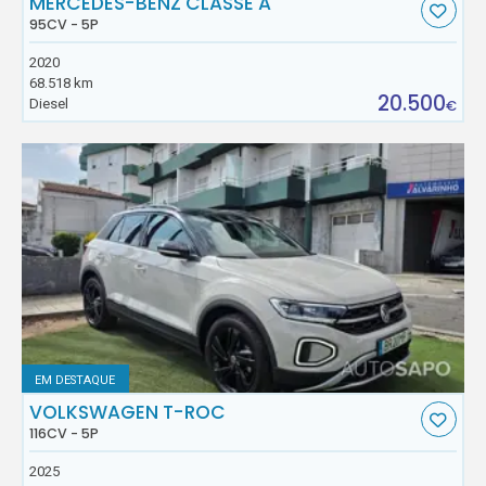
MERCEDES-BENZ CLASSE A
95CV - 5P
2020
68.518 km
20.500
Diesel
€
EM DESTAQUE
VOLKSWAGEN T-ROC
116CV - 5P
2025