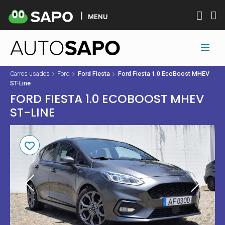
MENU
Carros usados
Ford
Ford Fiesta
Ford Fiesta 1.0 EcoBoost MHEV
ST-Line
FORD FIESTA 1.0 ECOBOOST MHEV
ST-LINE