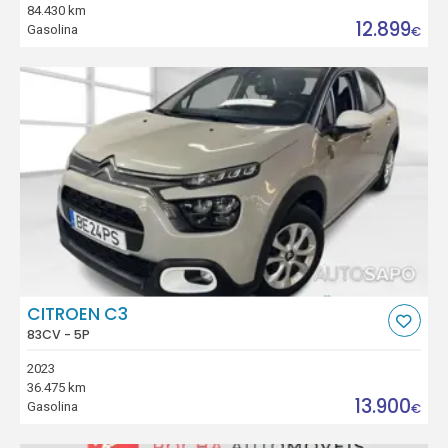
84.430 km
12.899
Gasolina
€
CITROEN C3
83CV - 5P
2023
36.475 km
13.900
Gasolina
€