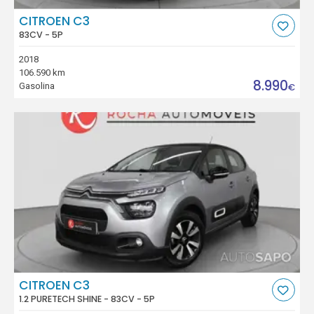
CITROEN C3
83CV - 5P
2018
106.590 km
8.990
Gasolina
€
CITROEN C3
1.2 PURETECH SHINE - 83CV - 5P