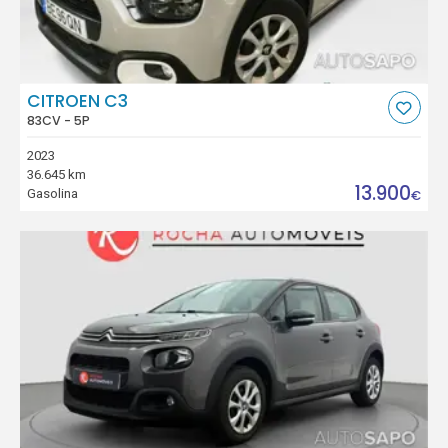
CITROEN C3
83CV - 5P
2023
36.645 km
13.900
Gasolina
€