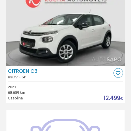
CITROEN C3
83CV - 5P
2021
68.659 km
12.499
Gasolina
€