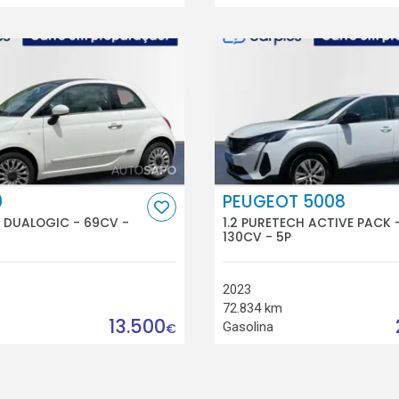
0
PEUGEOT 5008
E DUALOGIC - 69CV -
1.2 PURETECH ACTIVE PACK 
130CV - 5P
2023
72.834 km
13.500
Gasolina
€