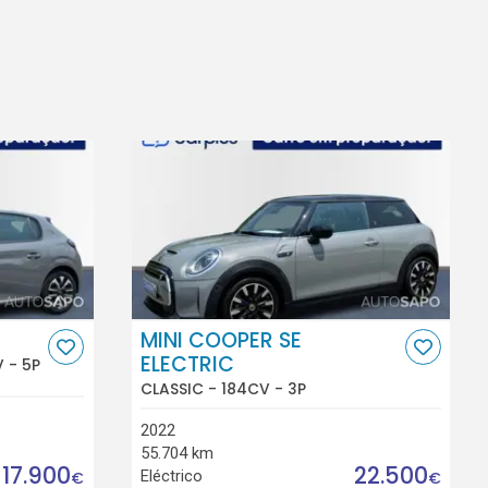
MINI COOPER SE
ELECTRIC
 - 5P
CLASSIC - 184CV - 3P
2022
55.704 km
17.900
22.500
Eléctrico
€
€