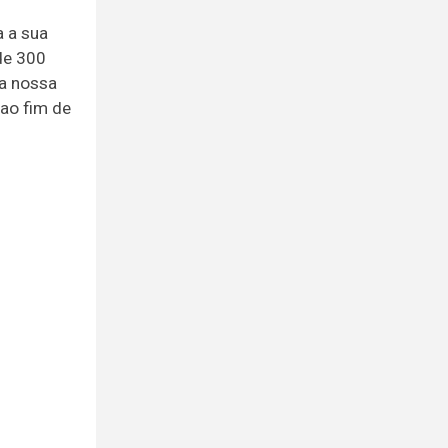
a a sua
de 300
na nossa
 ao fim de