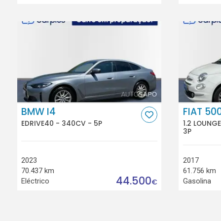
BMW I4
FIAT 50
EDRIVE40 - 340CV - 5P
1.2 LOUNG
3P
2023
2017
70.437 km
61.756 km
44.500
Eléctrico
Gasolina
€