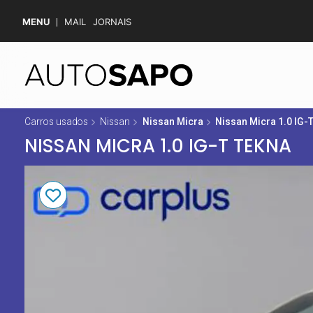
MENU
MAIL
JORNAIS
Carros usados
Nissan
Nissan Micra
Nissan Micra 1.0 IG-
NISSAN MICRA 1.0 IG-T TEKNA