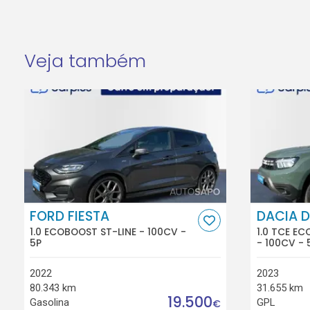
Veja também
FORD FIESTA
DACIA 
1.0 ECOBOOST ST-LINE - 100CV -
1.0 TCE E
5P
- 100CV - 
2022
2023
80.343 km
31.655 km
19.500
Gasolina
GPL
€