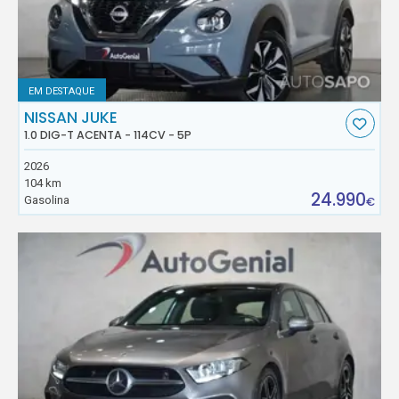
EM DESTAQUE
NISSAN JUKE
1.0 DIG-T ACENTA - 114CV - 5P
2026
104 km
24.990
Gasolina
€