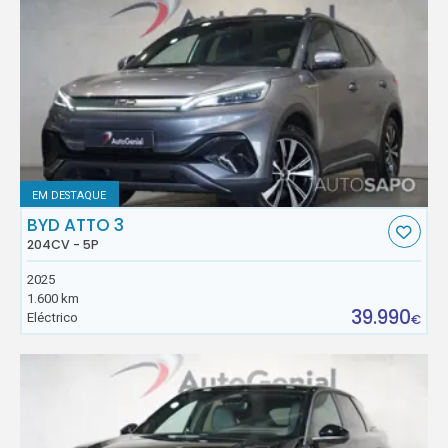
EM DESTAQUE
BYD ATTO 3
204CV - 5P
2025
1.600 km
39.990
Eléctrico
€