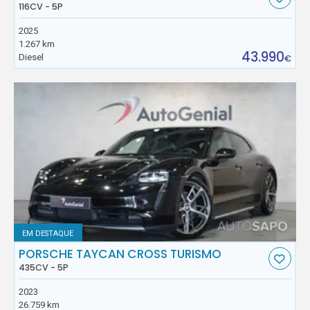
116CV - 5P
2025
1.267 km
43.990
Diesel
€
EM DESTAQUE
PORSCHE TAYCAN CROSS TURISMO
435CV - 5P
2023
26.759 km