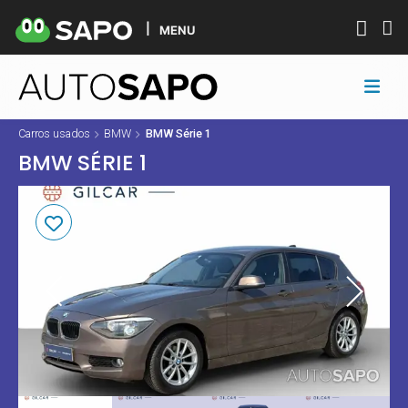
MENU
Carros usados
BMW
BMW Série 1
BMW SÉRIE 1