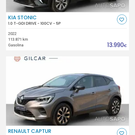
KIA STONIC
1.0 T-GDI DRIVE - 100CV - 5P
2022
113.871 km
13.990
Gasolina
€
RENAULT CAPTUR