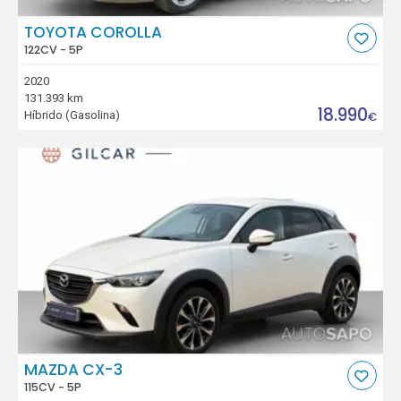
TOYOTA COROLLA
122CV - 5P
2020
131.393 km
18.990
Híbrido (Gasolina)
€
MAZDA CX-3
115CV - 5P