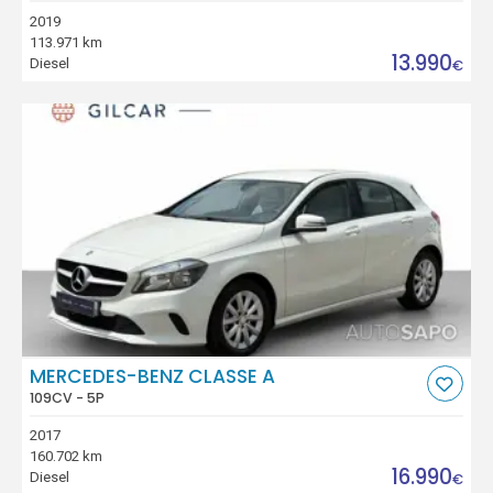
2019
113.971 km
13.990
Diesel
€
MERCEDES-BENZ CLASSE A
109CV - 5P
2017
160.702 km
16.990
Diesel
€