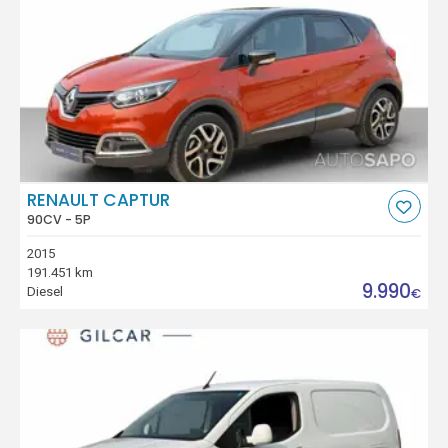
RENAULT CAPTUR
90CV - 5P
2015
191.451 km
9.990
Diesel
€