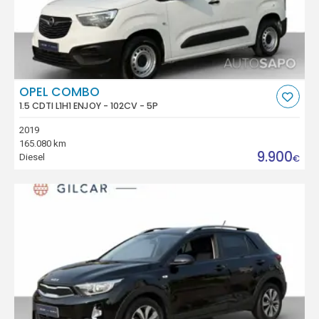
OPEL COMBO
1.5 CDTI L1H1 ENJOY - 102CV - 5P
2019
165.080 km
9.900
Diesel
€