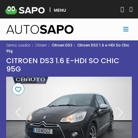
MENU
Carros usados
Citroen
Citroen DS3
Citroen DS3 1.6 e-HDi So Chic
95g
CITROEN DS3 1.6 E-HDI SO CHIC
95G