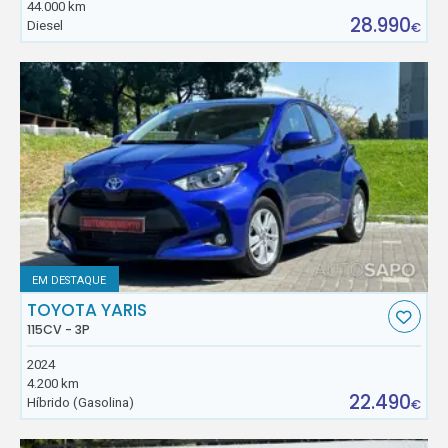
44.000 km
28.990
Diesel
€
EM DESTAQUE
TOYOTA YARIS
115CV - 3P
2024
4.200 km
22.490
Híbrido (Gasolina)
€