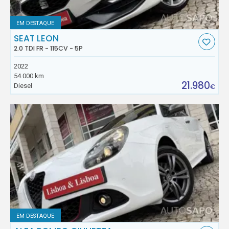
EM DESTAQUE
SEAT LEON
2.0 TDI FR - 115CV - 5P
2022
54.000 km
21.980
Diesel
€
EM DESTAQUE