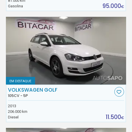
81.000 km
95.000
Gasolina
€
EM DESTAQUE
VOLKSWAGEN GOLF
105CV - 5P
2013
206.000 km
11.500
Diesel
€