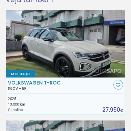
EM DESTAQUE
VOLKSWAGEN T-ROC
116CV - 5P
2025
13.000 km
27.950
Gasolina
€