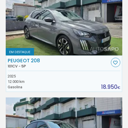
EM DESTAQUE
PEUGEOT 208
101CV - 5P
2025
12.000 km
18.950
Gasolina
€