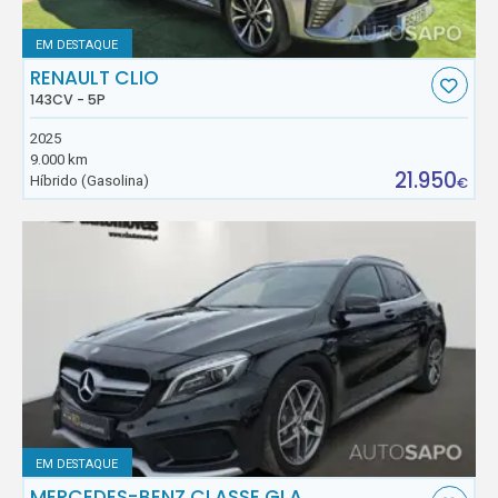
EM DESTAQUE
RENAULT CLIO
143CV - 5P
2025
9.000 km
21.950
Híbrido (Gasolina)
€
EM DESTAQUE
MERCEDES-BENZ CLASSE GLA