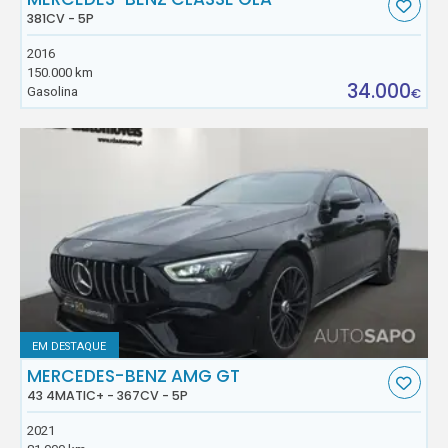
381CV - 5P
2016
150.000 km
34.000
Gasolina
€
EM DESTAQUE
MERCEDES-BENZ AMG GT
43 4MATIC+ - 367CV - 5P
2021