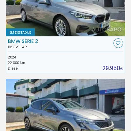
EM DESTAQUE
BMW SÉRIE 2
116CV - 4P
2024
22.000 km
29.950
Diesel
€