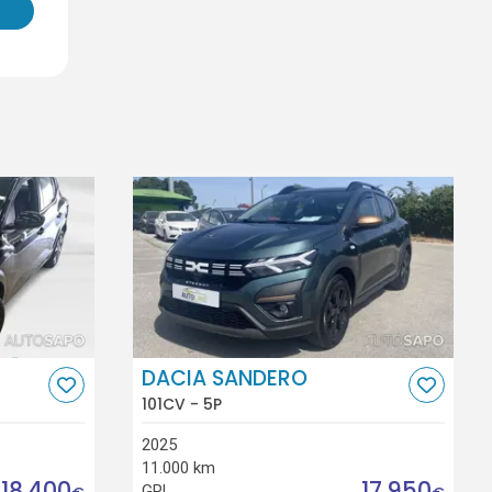
DACIA SANDERO
101CV - 5P
2025
11.000 km
18.400
17.950
GPL