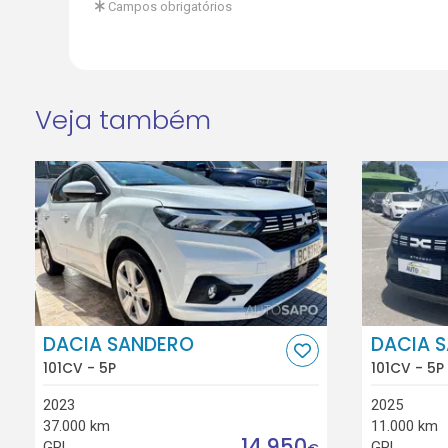
Campos obrigatórios
Veja também
DACIA SANDERO
DACIA 
101CV - 5P
101CV - 5P
2023
2025
37.000 km
11.000 km
14.950
GPL
GPL