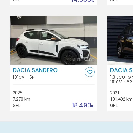
€
DACIA SANDERO
DACIA 
101CV - 5P
1.0 ECO-G 
101CV - 5P
2025
2021
7.278 km
131.402 km
18.490
GPL
GPL
€