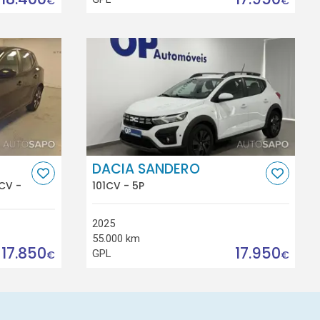
€
€
DACIA SANDERO
CV -
101CV - 5P
2025
55.000 km
17.850
17.950
GPL
€
€