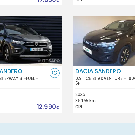
€
SANDERO
DACIA SANDERO
STEPWAY BI-FUEL -
0.9 TCE SL ADVENTURE - 100
5P
2025
35.156 km
12.990
GPL
€