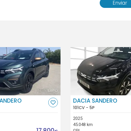
Enviar
SANDERO
DACIA SANDERO
101CV - 5P
2025
45.048 km
17.800
GPL