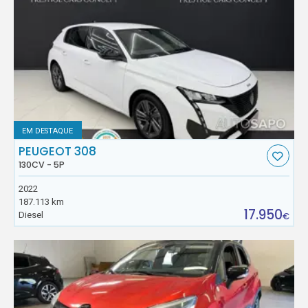
EM DESTAQUE
PEUGEOT 308
130CV - 5P
2022
187.113 km
17.950
Diesel
€