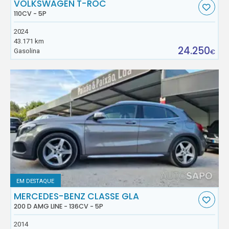
VOLKSWAGEN T-ROC
110CV - 5P
2024
43.171 km
24.250
Gasolina
€
EM DESTAQUE
MERCEDES-BENZ CLASSE GLA
200 D AMG LINE - 136CV - 5P
2014