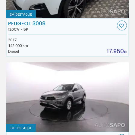
EM DESTAQUE
PEUGEOT 3008
120CV - 5P
2017
142.000 km
17.950
Diesel
€
EM DESTAQUE