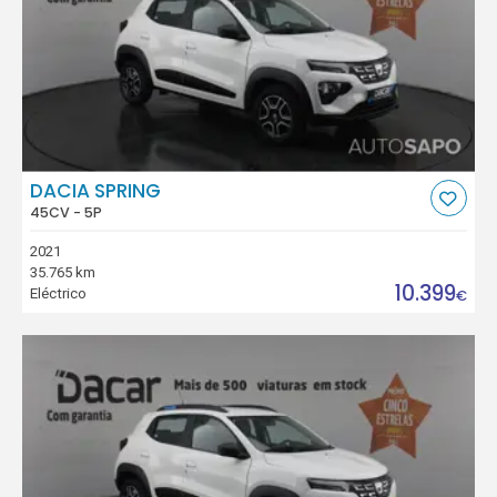
DACIA SPRING
45CV - 5P
2021
35.765 km
10.399
Eléctrico
€