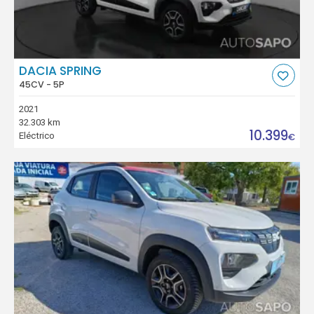
DACIA SPRING
45CV - 5P
2021
32.303 km
10.399
Eléctrico
€