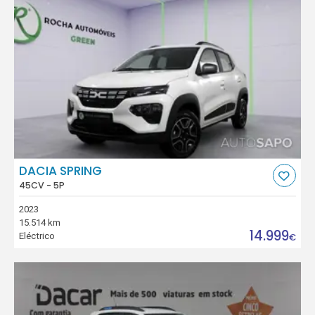
DACIA SPRING
45CV - 5P
2023
15.514 km
14.999
Eléctrico
€