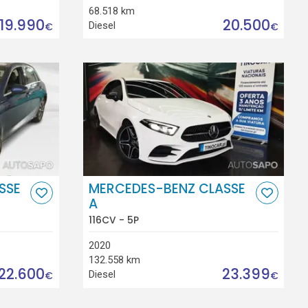
68.518 km
19.990
20.500
Diesel
€
€
SSE
MERCEDES-BENZ CLASSE
A
116CV - 5P
2020
132.558 km
22.600
23.399
Diesel
€
€