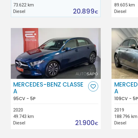
73.622 km
89.605 km
20.899
Diesel
Diesel
€
MERCEDES-BENZ CLASSE
MERCED
A
A
95CV - 5P
109CV - 5P
2020
2019
49.743 km
188.796 km
21.900
Diesel
Diesel
€