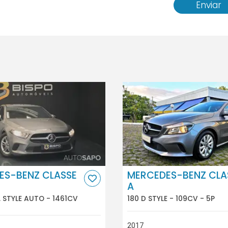
Enviar
ES-BENZ CLASSE
MERCEDES-BENZ CLA
A
E. STYLE AUTO - 1461CV
180 D STYLE - 109CV - 5P
2017