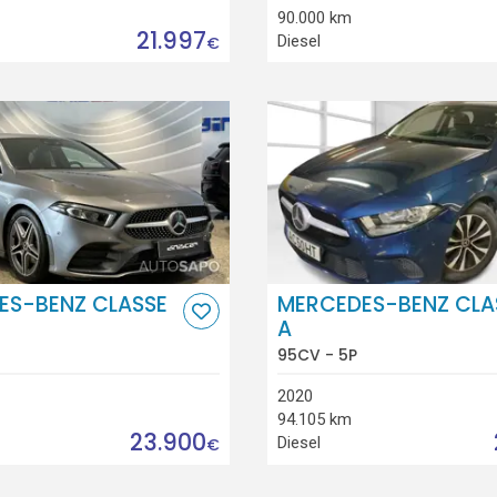
90.000 km
21.997
Diesel
€
ES-BENZ CLASSE
MERCEDES-BENZ CLA
A
95CV - 5P
2020
94.105 km
23.900
Diesel
€