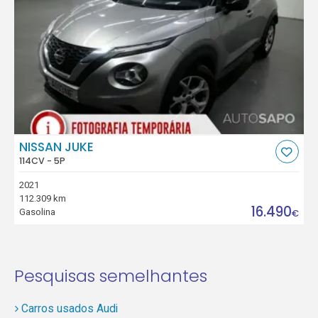
NISSAN JUKE
114CV - 5P
2021
112.309 km
16.490
Gasolina
€
Pesquisas semelhantes
Carros usados Audi