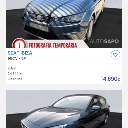
SEAT IBIZA
95CV - 5P
2022
24.311 km
14.690
Gasolina
€