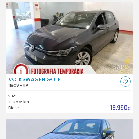
VOLKSWAGEN GOLF
115CV - 5P
2021
130.875 km
19.990
Diesel
€