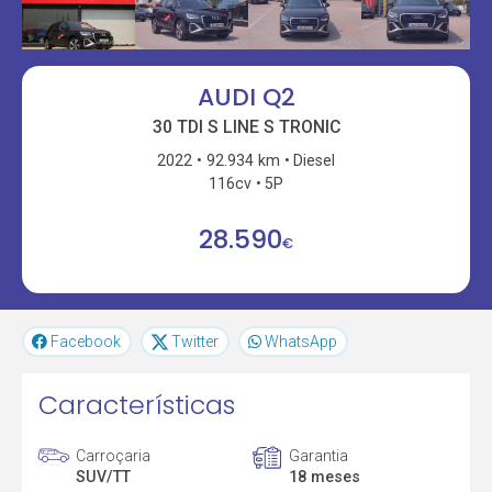
AUDI Q2
30 TDI S LINE S TRONIC
2022
92.934 km
Diesel
116cv
5P
28.590
€
Facebook
Twitter
WhatsApp
Características
Carroçaria
Garantia
SUV/TT
18 meses