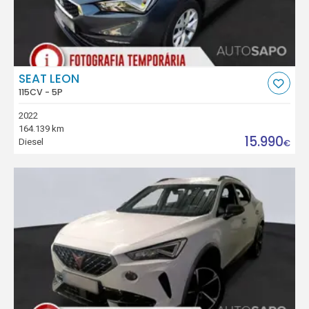
SEAT LEON
115CV - 5P
2022
164.139 km
15.990
Diesel
€