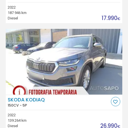
2022
187.946 km
17.990
Diesel
€
SKODA KODIAQ
150CV - 5P
2022
139.264 km
26.990
Diesel
€