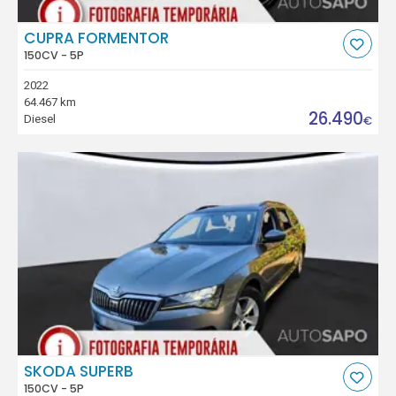
CUPRA FORMENTOR
150CV - 5P
2022
64.467 km
26.490
Diesel
€
SKODA SUPERB
150CV - 5P