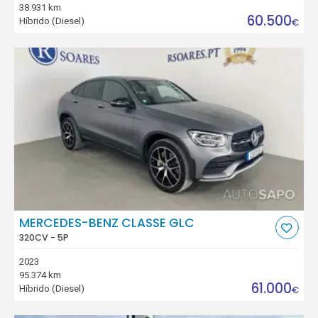
38.931 km
60.500
Híbrido (Diesel)
€
MERCEDES-BENZ CLASSE GLC
320CV - 5P
2023
95.374 km
61.000
Híbrido (Diesel)
€