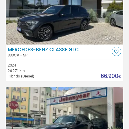
MERCEDES-BENZ CLASSE GLC
333CV - 5P
2024
26.271 km
66.900
Híbrido (Diesel)
€