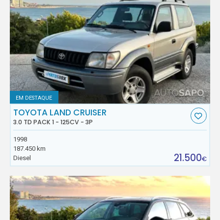
EM DESTAQUE
TOYOTA LAND CRUISER
3.0 TD PACK 1 - 125CV - 3P
1998
187.450 km
21.500
Diesel
€