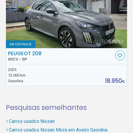
EM DESTAQUE
PEUGEOT 208
101CV - 5P
2025
12.000 km
18.950
Gasolina
€
Pesquisas semelhantes
Carros usados Nissan
Carros usados Nissan Micra em Aveiro Gasolina