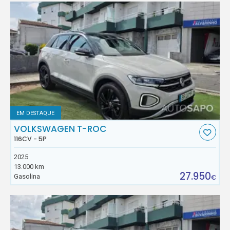
EM DESTAQUE
VOLKSWAGEN T-ROC
116CV - 5P
2025
13.000 km
27.950
Gasolina
€