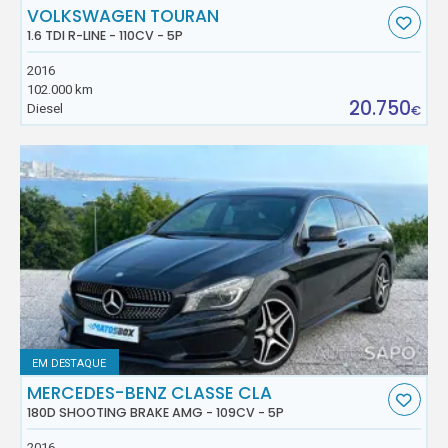
VOLKSWAGEN TOURAN
1.6 TDI R-LINE - 110CV - 5P
2016
102.000 km
20.750
Diesel
€
EM DESTAQUE
MERCEDES-BENZ CLASSE CLA
180D SHOOTING BRAKE AMG - 109CV - 5P
2016