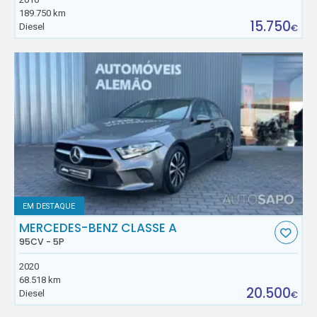
189.750 km
15.750
Diesel
€
EM DESTAQUE
MERCEDES-BENZ CLASSE A
95CV - 5P
2020
68.518 km
20.500
Diesel
€