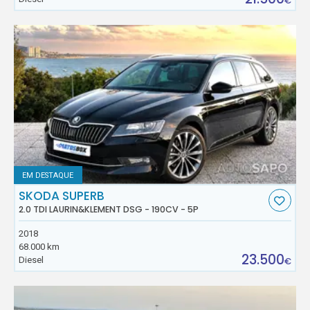
€
EM DESTAQUE
SKODA SUPERB
2.0 TDI LAURIN&KLEMENT DSG - 190CV - 5P
2018
68.000 km
23.500
Diesel
€