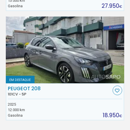
13.000 km
27.950
Gasolina
€
EM DESTAQUE
PEUGEOT 208
101CV - 5P
2025
12.000 km
18.950
Gasolina
€