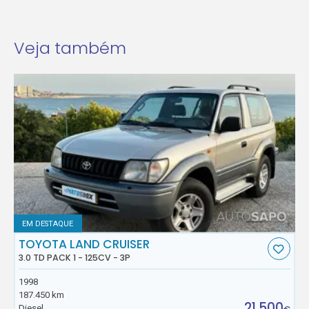
Veja também
EM DESTAQUE
TOYOTA LAND CRUISER
3.0 TD PACK 1 - 125CV - 3P
1998
187.450 km
21.500
Diesel