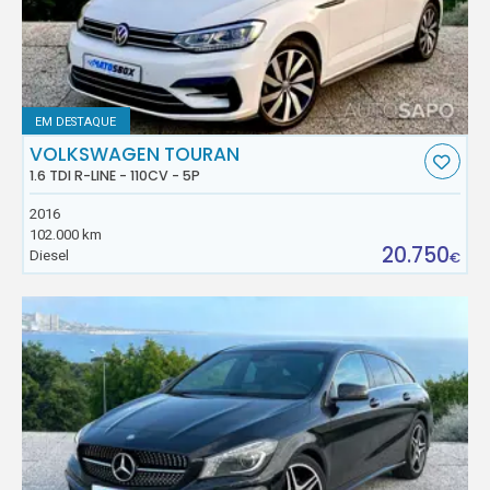
EM DESTAQUE
VOLKSWAGEN TOURAN
1.6 TDI R-LINE - 110CV - 5P
2016
102.000 km
20.750
Diesel
€