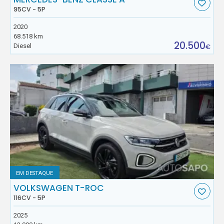
95CV - 5P
2020
68.518 km
20.500
Diesel
€
EM DESTAQUE
VOLKSWAGEN T-ROC
116CV - 5P
2025