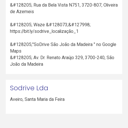
&#128205; Rua da Bela Vista N751, 3720-807, Oliveira
de Azemeis
&#128205; Waze &#128073;&#127998;
https://bit.ly/sodrive_localização_1
&#128205;"SoDrive São João da Madeira " no Google
Maps
&#128205; Av. Dr. Renato Araújo 329, 3700-240, São
João da Madeira
Sodrive Lda
Aveiro
,
Santa Maria da Feira