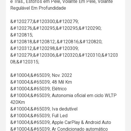
e Tras., Estofos em Pele, Volante Em Pele, Volante
Regulável Em Profundidade
&#120277;&#120300;&#120279;
&#120276;&#120295;&#120295;&#120290;
&#120815;
&#120818;&#120812;.&#120816;&#120820;
&#120312;&#120298;&#120309;
&#120279;&#120306;&#120320;&#120310;&#1203
08;&#120315;
&#10004;&#65039; Nov. 2022
&#10004;&#65039; 48 Mil Km
&#10004;&#65039; Elétrico
&#10004;&#65039; Autonomia oficial em ciclo WLTP
420Km
&#10004;&#65039; Iva dedutível
&#10004;&#65039; Full Led
&#10004;&#65039; Apple CarPlay & Android Auto
&#10004;&#65039; Ar Condicionado automático