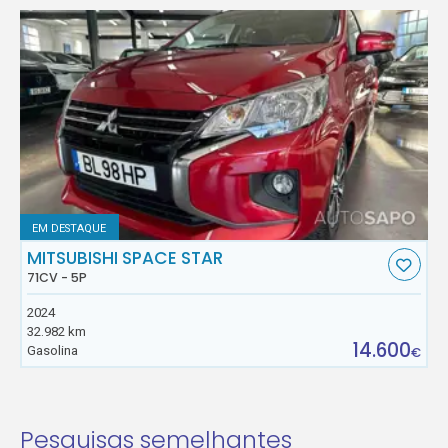
EM DESTAQUE
MITSUBISHI SPACE STAR
71CV - 5P
2024
32.982 km
14.600
Gasolina
€
Pesquisas semelhantes