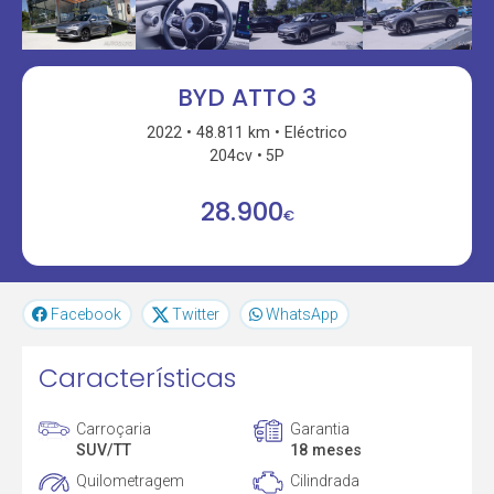
BYD ATTO 3
2022
48.811 km
Eléctrico
204cv
5P
28.900
€
Facebook
Twitter
WhatsApp
Características
Carroçaria
Garantia
SUV/TT
18 meses
Quilometragem
Cilindrada