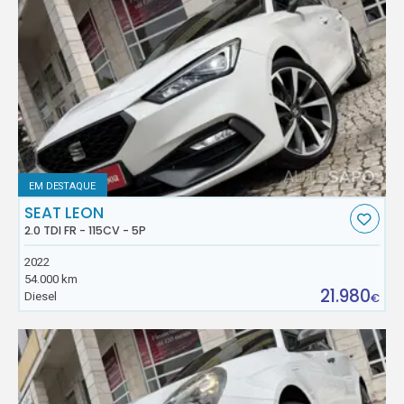
EM DESTAQUE
SEAT LEON
2.0 TDI FR - 115CV - 5P
2022
54.000 km
21.980
Diesel
€