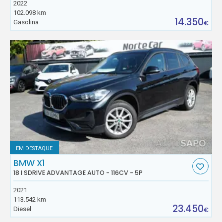
2022
102.098 km
14.350
Gasolina
€
EM DESTAQUE
BMW X1
18 I SDRIVE ADVANTAGE AUTO - 116CV - 5P
2021
113.542 km
23.450
Diesel
€