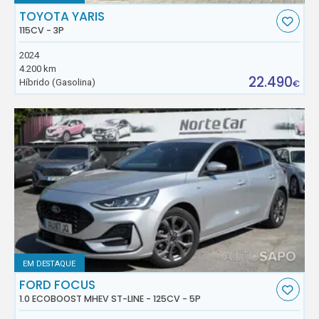
TOYOTA YARIS
115CV - 3P
2024
4.200 km
22.490
Híbrido (Gasolina)
€
EM DESTAQUE
FORD FOCUS
1.0 ECOBOOST MHEV ST-LINE - 125CV - 5P