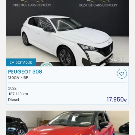
EM DESTAQUE
PEUGEOT 308
130CV - 5P
2022
187.113 km
17.950
Diesel
€