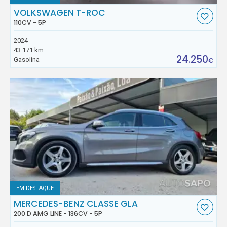
VOLKSWAGEN T-ROC
110CV - 5P
2024
43.171 km
24.250
Gasolina
€
EM DESTAQUE
MERCEDES-BENZ CLASSE GLA
200 D AMG LINE - 136CV - 5P