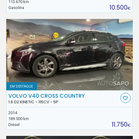
113.670 km
10.500
Gasolina
€
EM DESTAQUE
VOLVO V40 CROSS COUNTRY
1.6 D2 KINETIC - 115CV - 5P
2014
189.500 km
11.750
Diesel
€