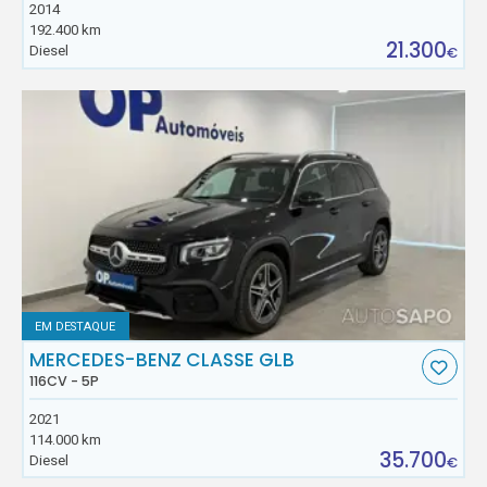
2014
192.400 km
21.300
Diesel
€
EM DESTAQUE
MERCEDES-BENZ CLASSE GLB
116CV - 5P
2021
114.000 km
35.700
Diesel
€