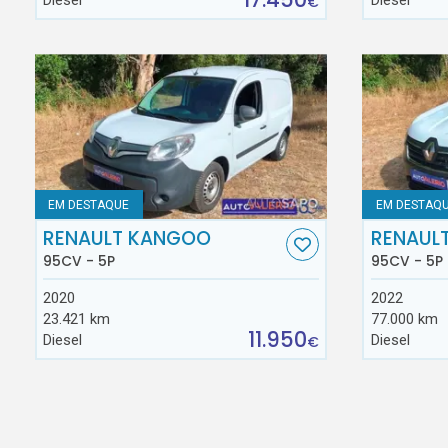
Diesel
Diesel
€
EM DESTAQUE
EM DESTAQ
RENAULT KANGOO
RENAUL
95CV - 5P
95CV - 5P
2020
2022
23.421 km
77.000 km
11.950
Diesel
Diesel
€