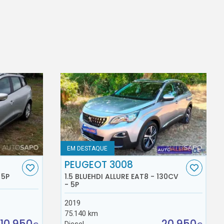
EM DESTAQUE
PEUGEOT 3008
 5P
1.5 BLUEHDI ALLURE EAT8 - 130CV
- 5P
2019
75.140 km
10.950
20.950