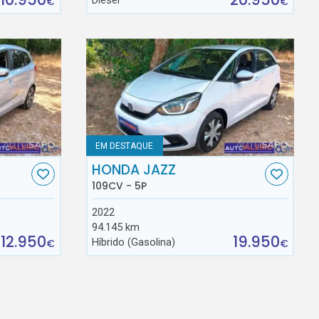
Diesel
€
€
EM DESTAQUE
HONDA JAZZ
109CV - 5P
2022
94.145 km
12.950
19.950
Híbrido (Gasolina)
€
€