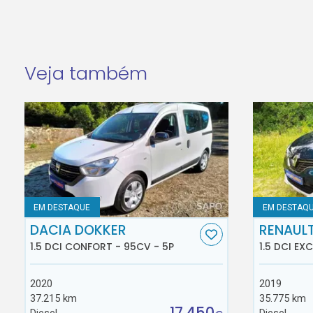
Veja também
EM DESTAQUE
EM DESTAQ
DACIA DOKKER
RENAUL
1.5 DCI CONFORT - 95CV - 5P
1.5 DCI EX
2020
2019
37.215 km
35.775 km
17.450