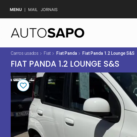
MENU
MAIL
JORNAIS
Carros usados
Fiat
Fiat Panda
Fiat Panda 1.2 Lounge S&S
FIAT PANDA 1.2 LOUNGE S&S