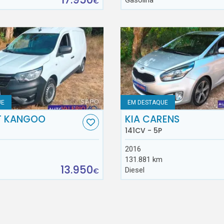
Gasolina
€
UE
EM DESTAQUE
T KANGOO
KIA CARENS
141CV - 5P
2016
131.881 km
13.950
Diesel
€