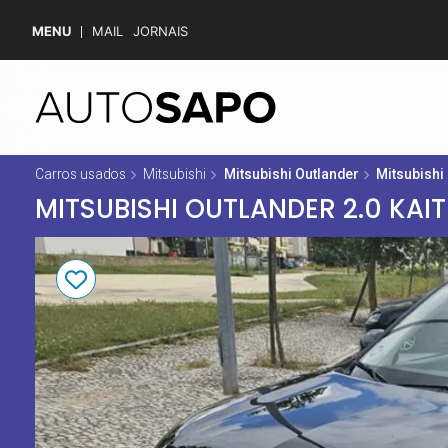
MENU
MAIL
JORNAIS
Carros usados
Mitsubishi
Mitsubishi Outlander
Mitsubishi 
MITSUBISHI OUTLANDER 2.0 KAIT