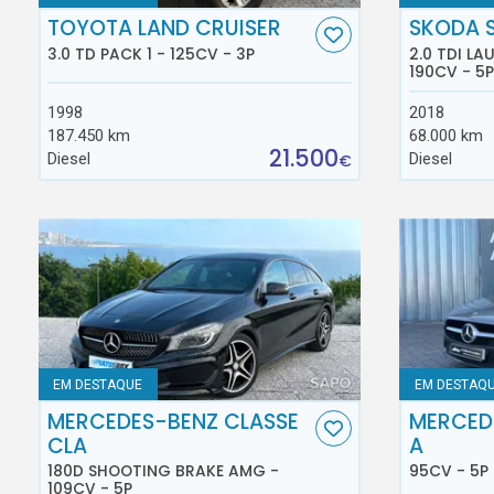
TOYOTA LAND CRUISER
SKODA 
3.0 TD PACK 1 - 125CV - 3P
2.0 TDI L
190CV - 5P
1998
2018
187.450 km
68.000 km
21.500
Diesel
Diesel
€
EM DESTAQUE
EM DESTAQ
MERCEDES-BENZ CLASSE
MERCED
CLA
A
180D SHOOTING BRAKE AMG -
95CV - 5P
109CV - 5P