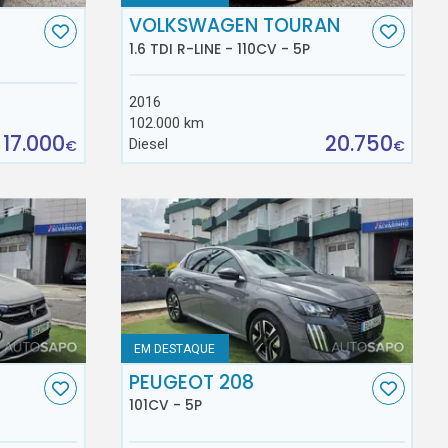
VOLKSWAGEN TOURAN
1.6 TDI R-LINE - 110CV - 5P
2016
102.000 km
17.000
20.750
Diesel
€
€
EM DESTAQUE
C
PEUGEOT 208
101CV - 5P