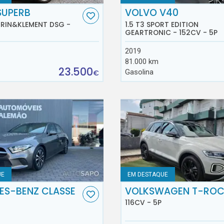
SUPERB
VOLVO V40
AURIN&KLEMENT DSG -
1.5 T3 SPORT EDITION
GEARTRONIC - 152CV - 5P
2019
81.000 km
23.500
Gasolina
€
UE
EM DESTAQUE
ES-BENZ CLASSE
VOLKSWAGEN T-RO
116CV - 5P