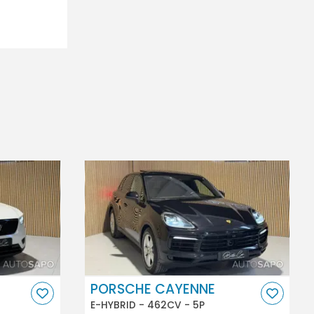
PORSCHE CAYENNE
E-HYBRID - 462CV - 5P