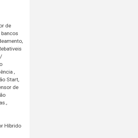
or de
B bancos
adeamento,
Rebativeis
/
ão
ência ,
ão Start,
ensor de
são
s.,
r Híbrido