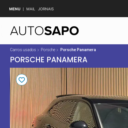
MENU
MAIL
JORNAIS
Carros usados
Porsche
Porsche Panamera
PORSCHE PANAMERA