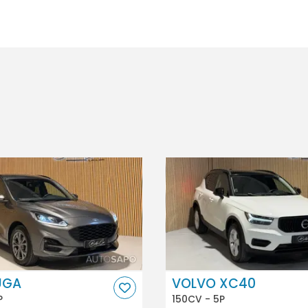
UGA
VOLVO XC40
P
150CV - 5P