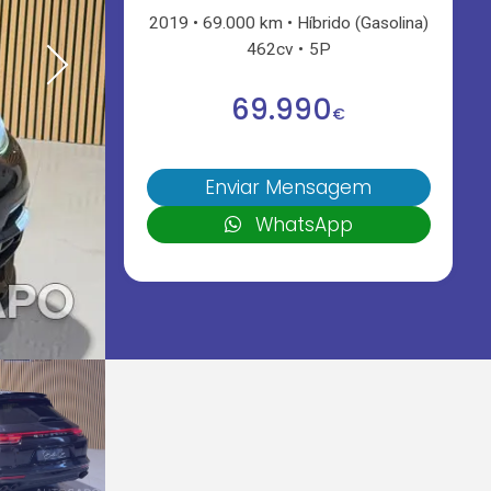
2019
69.000 km
Híbrido (Gasolina)
462cv
5P
69.990
€
Enviar Mensagem
WhatsApp