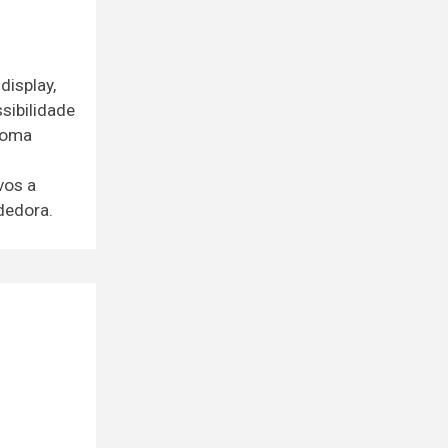
display,
sibilidade
etoma
vos a
dedora.