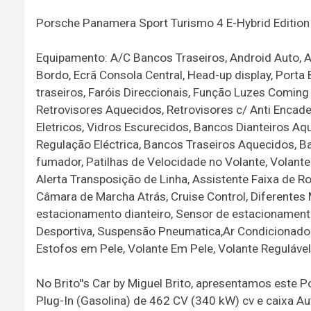
Porsche Panamera Sport Turismo 4 E-Hybrid Editio
Equipamento: A/C Bancos Traseiros, Android Auto, 
Bordo, Ecrã Consola Central, Head-up display, Port
traseiros, Faróis Direccionais, Função Luzes Comin
Retrovisores Aquecidos, Retrovisores c/ Anti Encade
Eletricos, Vidros Escurecidos, Bancos Dianteiros Aq
Regulação Eléctrica, Bancos Traseiros Aquecidos, Ba
fumador, Patilhas de Velocidade no Volante, Volante
Alerta Transposição de Linha, Assistente Faixa de Ro
Câmara de Marcha Atrás, Cruise Control, Diferentes
estacionamento dianteiro, Sensor de estacionament
Desportiva, Suspensão Pneumatica,Ar Condicionado Aut
Estofos em Pele, Volante Em Pele, Volante Reguláve
No Brito''s Car by Miguel Brito, apresentamos est
Plug-In (Gasolina) de 462 CV (340 kW) cv e caixa A