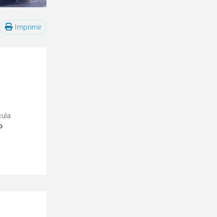
Imprimir
cula
o