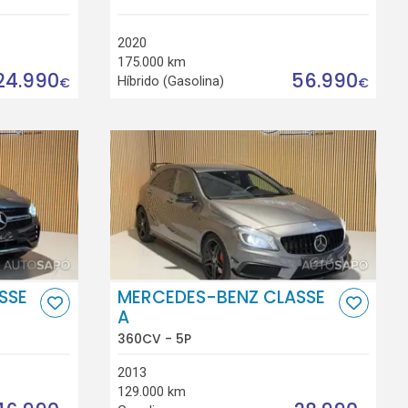
2020
175.000 km
24.990
56.990
Híbrido (Gasolina)
€
€
SSE
MERCEDES-BENZ CLASSE
A
360CV - 5P
2013
129.000 km