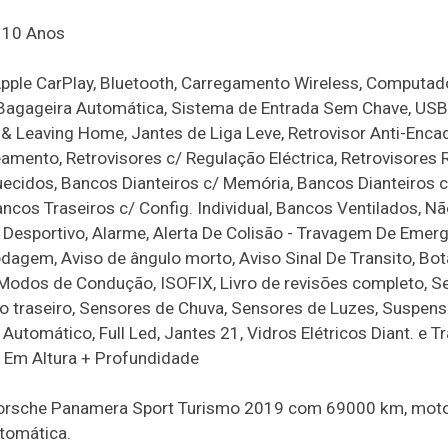
n 10 Anos
Apple CarPlay, Bluetooth, Carregamento Wireless, Computad
a Bagageira Automática, Sistema de Entrada Sem Chave, US
g & Leaving Home, Jantes de Liga Leve, Retrovisor Anti-Enc
amento, Retrovisores c/ Regulação Eléctrica, Retrovisores 
uecidos, Bancos Dianteiros c/ Memória, Bancos Dianteiros c
ncos Traseiros c/ Config. Individual, Bancos Ventilados, N
 Desportivo, Alarme, Alerta De Colisão - Travagem De Emerg
dagem, Aviso de ângulo morto, Aviso Sinal De Transito, Bot
 Modos de Condução, ISOFIX, Livro de revisões completo, S
o traseiro, Sensores de Chuva, Sensores de Luzes, Suspen
omático, Full Led, Jantes 21, Vidros Elétricos Diant. e Tra
l Em Altura + Profundidade
e Porsche Panamera Sport Turismo 2019 com 69000 km, moto
utomática.