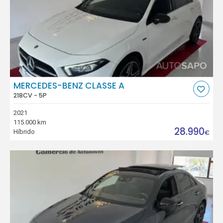
MERCEDES-BENZ CLASSE A
218CV - 5P
2021
115.000 km
28.990
Híbrido
€