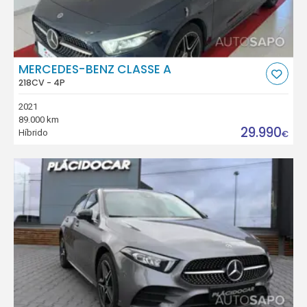
MERCEDES-BENZ CLASSE A
218CV - 4P
2021
89.000 km
29.990
Híbrido
€