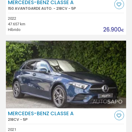
MERCEDES-BENZ CLASSE A
150 AVANTGARDE AUTO. - 218CV - 5P
2022
47.657 km
26.900
Híbrido
€
MERCEDES-BENZ CLASSE A
218CV - 5P
2021