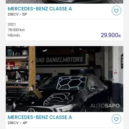
MERCEDES-BENZ CLASSE A
218CV - 5P
2021
78.000 km
29.900
Híbrido
€
MERCEDES-BENZ CLASSE A
218CV - 4P