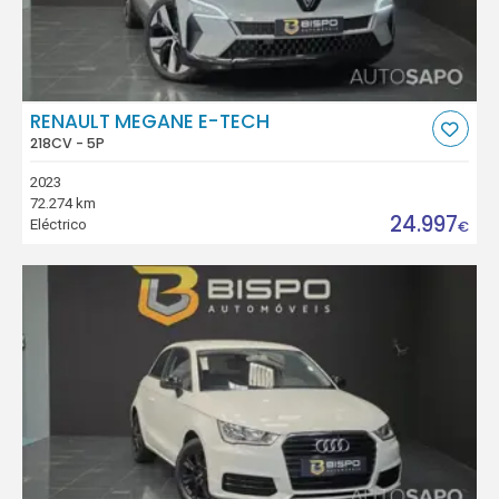
RENAULT MEGANE E-TECH
218CV - 5P
2023
72.274 km
24.997
Eléctrico
€