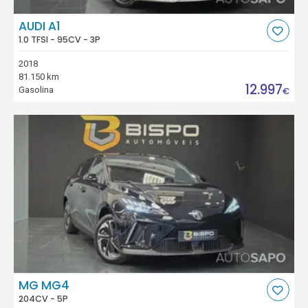
AUDI A1
1.0 TFSI - 95CV - 3P
2018
81.150 km
12.997
Gasolina
€
MG MG4
204CV - 5P