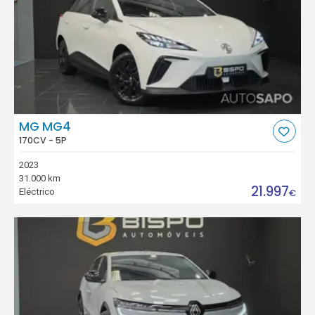
MG MG4
170CV - 5P
2023
31.000 km
21.997
Eléctrico
€