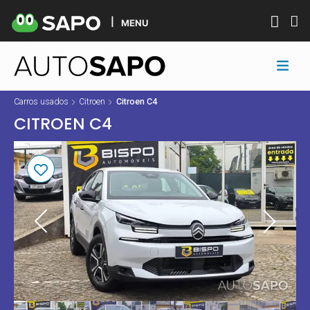
MENU
Carros usados
Citroen
Citroen C4
CITROEN C4