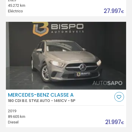
45.272 km
27.997
Eléctrico
€
MERCEDES-BENZ CLASSE A
180 CDI B.E. STYLE AUTO - 1461CV - 5P
2019
89.605 km
21.997
Diesel
€