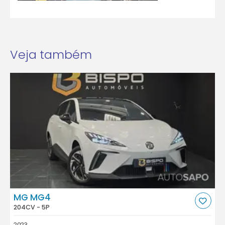
Veja também
MG MG4
204CV - 5P
2023