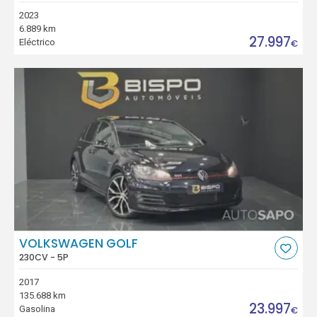
2023
6.889 km
27.997
Eléctrico
€
VOLKSWAGEN GOLF
230CV - 5P
2017
135.688 km
23.997
Gasolina
€