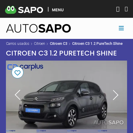
MENU
Carros usados
Citroen
Citroen C3
Citroen C3 1.2 PureTech Shine
CITROEN C3 1.2 PURETECH SHINE