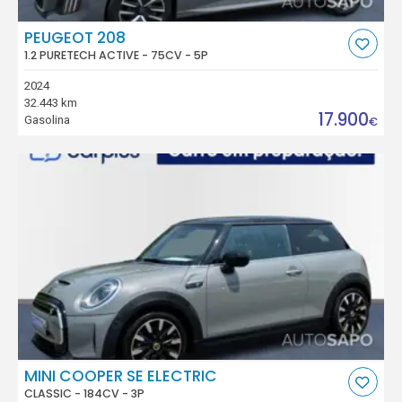
PEUGEOT 208
1.2 PURETECH ACTIVE - 75CV - 5P
2024
32.443 km
17.900
Gasolina
€
MINI COOPER SE ELECTRIC
CLASSIC - 184CV - 3P