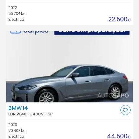
2022
55.704 km
22.500
Eléctrico
€
BMW I4
EDRIVE40 - 340CV - 5P
2023
70.437 km
44.500
Eléctrico
€