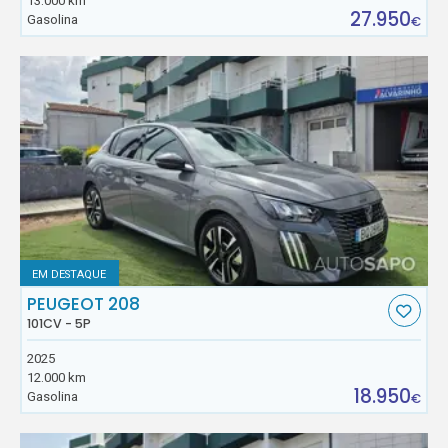
13.000 km
27.950
Gasolina
€
EM DESTAQUE
PEUGEOT 208
101CV - 5P
2025
12.000 km
18.950
Gasolina
€