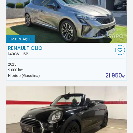
EM DESTAQUE
RENAULT CLIO
143CV - 5P
2025
9.000 km
21.950
Híbrido (Gasolina)
€