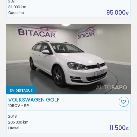
2021
81.000 km
95.000
Gasolina
€
EM DESTAQUE
VOLKSWAGEN GOLF
105CV - 5P
2013
206.000 km
11.500
Diesel
€