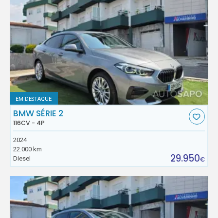
EM DESTAQUE
BMW SÉRIE 2
116CV - 4P
2024
22.000 km
29.950
Diesel
€