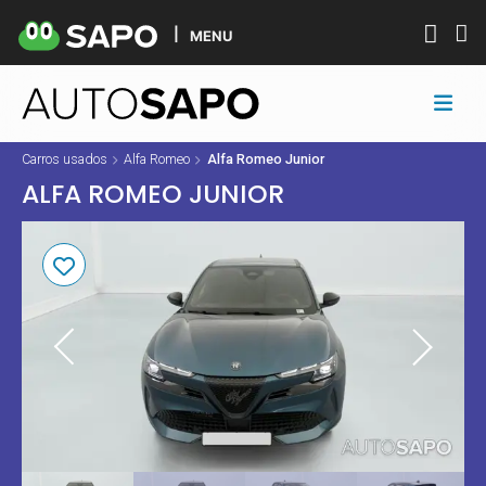
MENU
Carros usados
Alfa Romeo
Alfa Romeo Junior
ALFA ROMEO JUNIOR