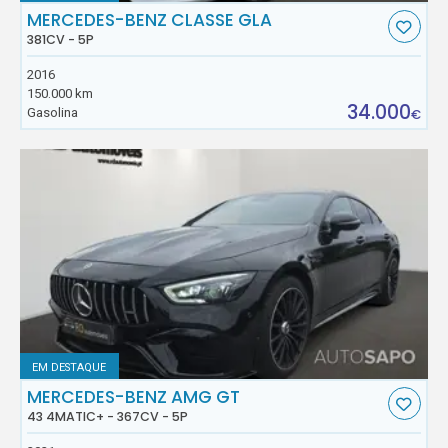
MERCEDES-BENZ CLASSE GLA
381CV - 5P
2016
150.000 km
34.000
Gasolina
€
EM DESTAQUE
MERCEDES-BENZ AMG GT
43 4MATIC+ - 367CV - 5P