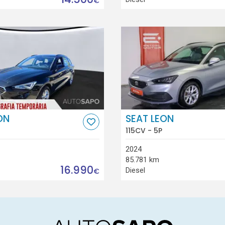
€
ON
SEAT LEON
115CV - 5P
2024
85.781 km
16.990
Diesel
€