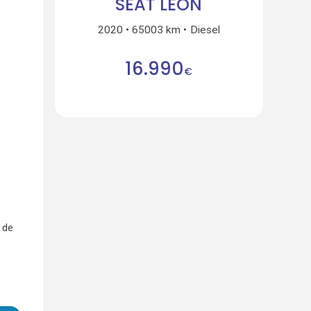
SEAT LEON
2020
65003 km
Diesel
16.990
€
 de