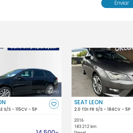
Enviar
ON
SEAT LEON
LE S/S - 115CV - 5P
2.0 TDI FR S/S - 184CV - 5P
2016
183.212 km
14.500
Diesel