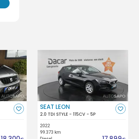
SEAT LEON
2.0 TDI STYLE - 115CV - 5P
2022
99.373 km
18.300
17.899
Diesel