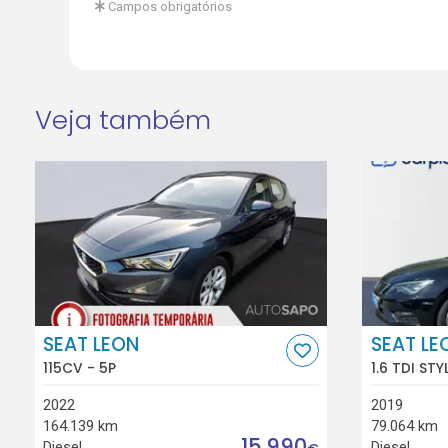
Campos obrigatórios
Veja também
SEAT LEON
SEAT LE
115CV - 5P
1.6 TDI STY
2022
2019
164.139 km
79.064 km
15.990
Diesel
Diesel