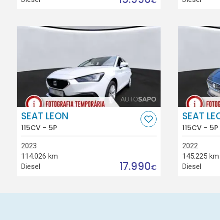
€
SEAT LEON
SEAT LE
115CV - 5P
115CV - 5P
2023
2022
114.026 km
145.225 km
17.990
Diesel
Diesel
€