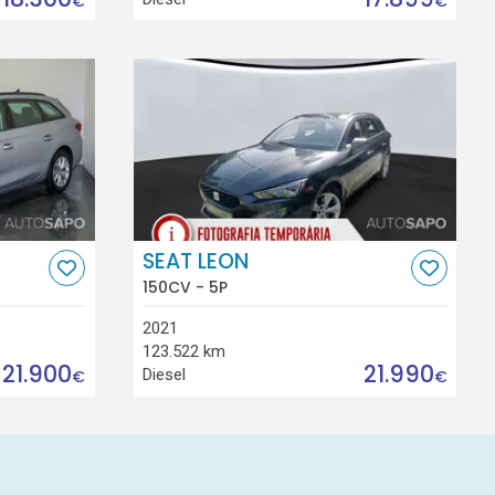
€
€
SEAT LEON
150CV - 5P
2021
123.522 km
21.900
21.990
Diesel
€
€