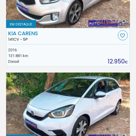
EM DESTAQUE
KIA CARENS
141CV - 5P
2016
131.881 km
12.950
Diesel
€