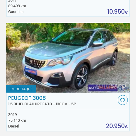
2017
89.498 km
10.950
Gasolina
€
EM DESTAQUE
PEUGEOT 3008
1.5 BLUEHDI ALLURE EAT8 - 130CV - 5P
2019
75.140 km
20.950
Diesel
€