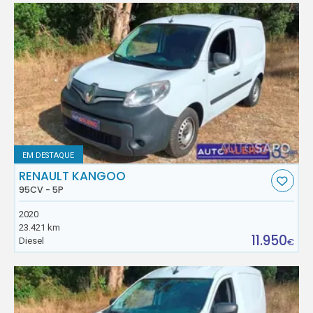
EM DESTAQUE
RENAULT KANGOO
95CV - 5P
2020
23.421 km
11.950
Diesel
€