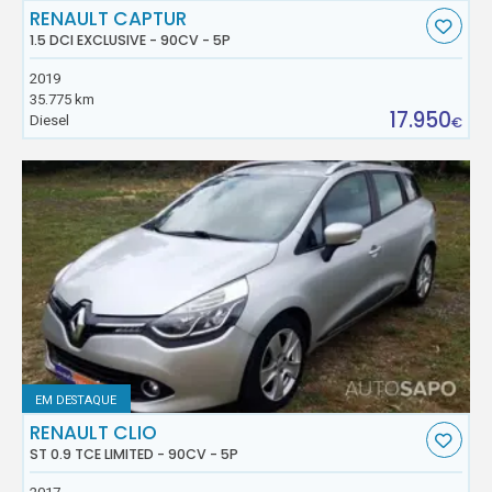
RENAULT CAPTUR
1.5 DCI EXCLUSIVE - 90CV - 5P
2019
35.775 km
17.950
Diesel
€
EM DESTAQUE
RENAULT CLIO
ST 0.9 TCE LIMITED - 90CV - 5P