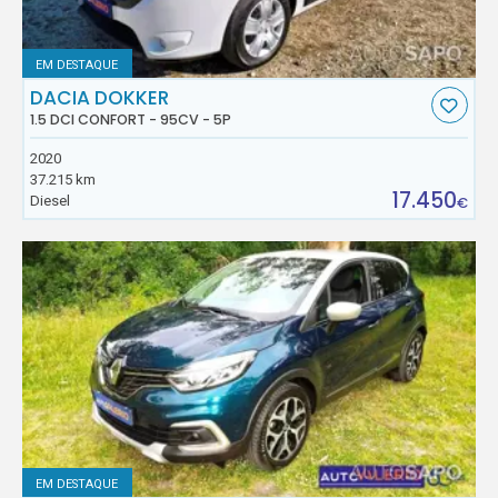
EM DESTAQUE
DACIA DOKKER
1.5 DCI CONFORT - 95CV - 5P
2020
37.215 km
17.450
Diesel
€
EM DESTAQUE