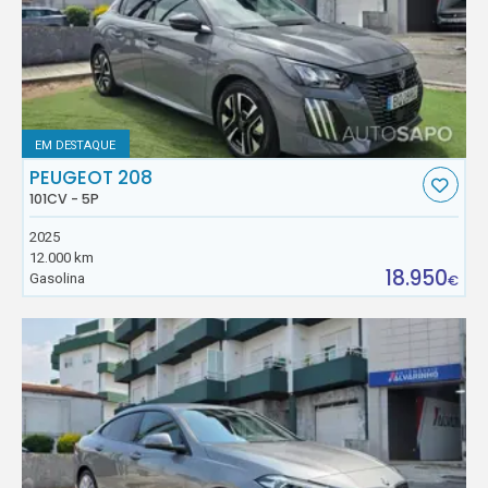
EM DESTAQUE
PEUGEOT 208
101CV - 5P
2025
12.000 km
18.950
Gasolina
€