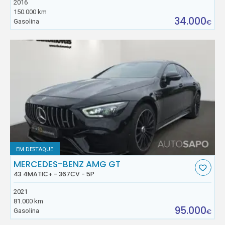
2016
150.000 km
34.000
Gasolina
€
EM DESTAQUE
MERCEDES-BENZ AMG GT
43 4MATIC+ - 367CV - 5P
2021
81.000 km
95.000
Gasolina
€