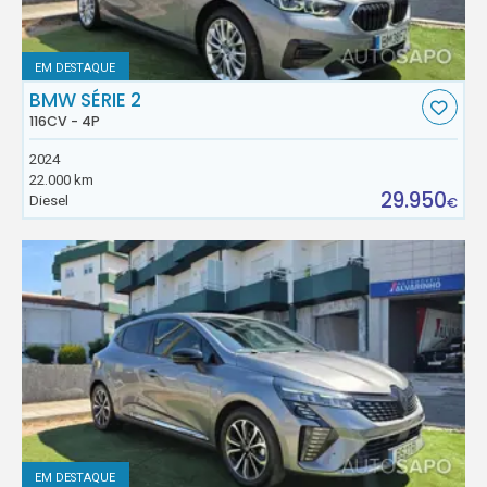
EM DESTAQUE
BMW SÉRIE 2
116CV - 4P
2024
22.000 km
29.950
Diesel
€
EM DESTAQUE