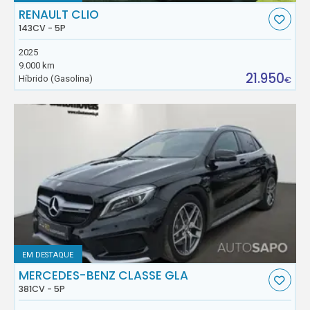
RENAULT CLIO
143CV - 5P
2025
9.000 km
21.950
Híbrido (Gasolina)
€
EM DESTAQUE
MERCEDES-BENZ CLASSE GLA
381CV - 5P