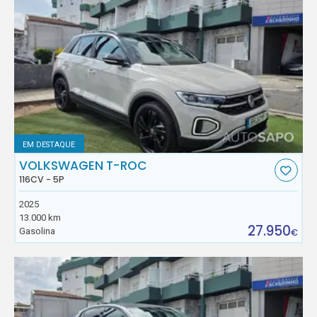
EM DESTAQUE
VOLKSWAGEN T-ROC
116CV - 5P
2025
13.000 km
27.950
Gasolina
€