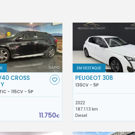
UE
EM DESTAQUE
V40 CROSS
PEUGEOT 308
RY
130CV - 5P
TIC - 115CV - 5P
2022
187.113 km
11.750
Diesel
€