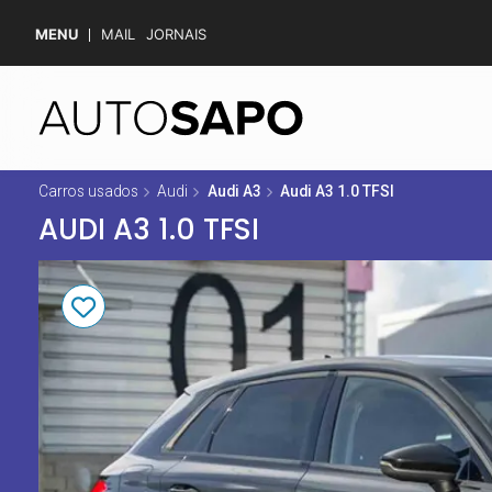
MENU
MAIL
JORNAIS
Carros usados
Audi
Audi A3
Audi A3 1.0 TFSI
AUDI A3 1.0 TFSI