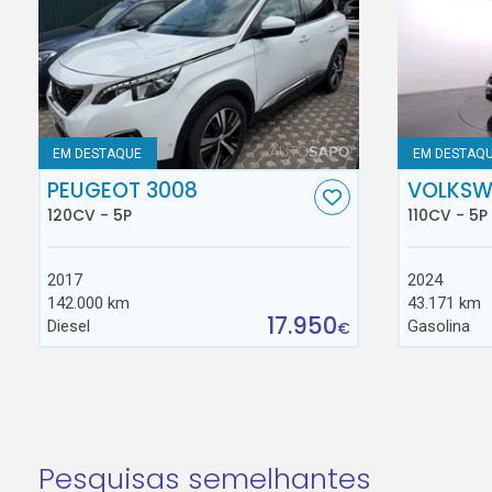
EM DESTAQUE
EM DESTAQ
PEUGEOT 3008
VOLKSW
120CV - 5P
110CV - 5P
2017
2024
142.000 km
43.171 km
17.950
Diesel
Gasolina
€
Pesquisas semelhantes