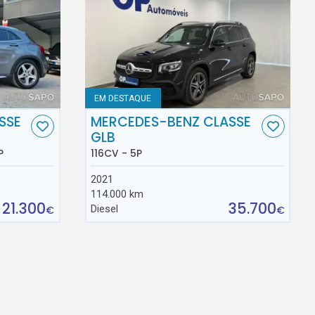
EM DESTAQUE
SSE
MERCEDES-BENZ CLASSE
GLB
P
116CV - 5P
2021
114.000 km
21.300
35.700
Diesel
€
€