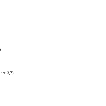
a
no: 3,7)