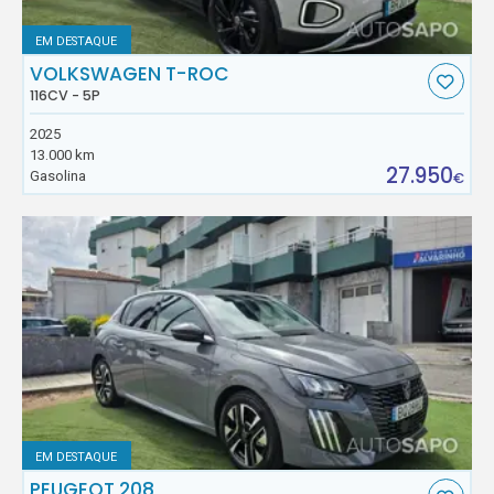
EM DESTAQUE
VOLKSWAGEN T-ROC
116CV - 5P
2025
13.000 km
27.950
Gasolina
€
EM DESTAQUE
PEUGEOT 208