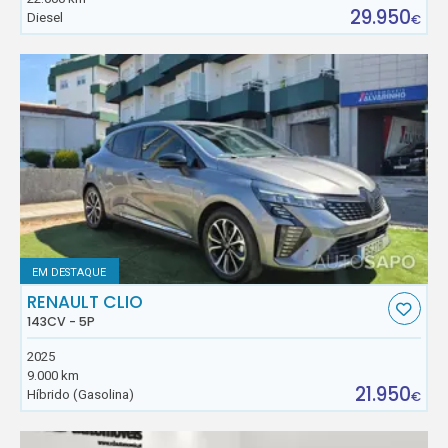
29.950
Diesel
€
EM DESTAQUE
RENAULT CLIO
143CV - 5P
2025
9.000 km
21.950
Híbrido (Gasolina)
€