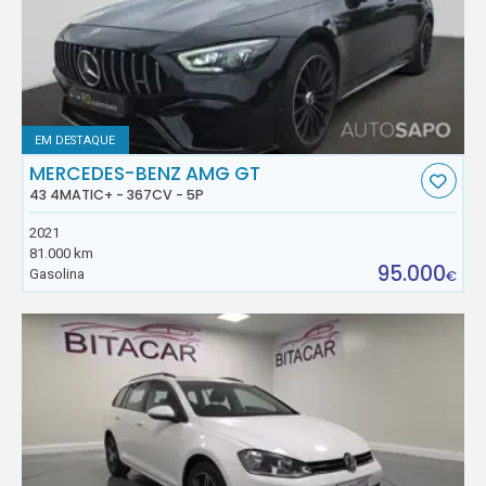
EM DESTAQUE
MERCEDES-BENZ AMG GT
43 4MATIC+ - 367CV - 5P
2021
81.000 km
95.000
Gasolina
€