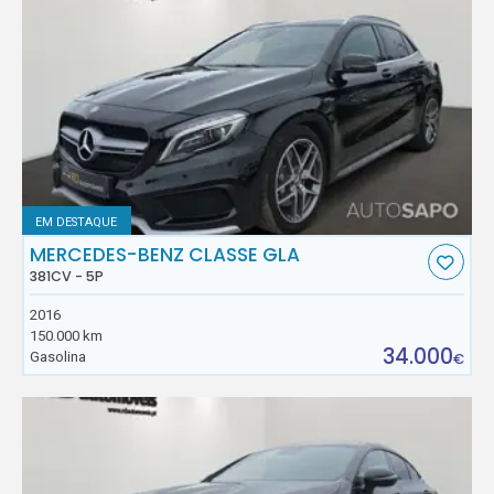
EM DESTAQUE
MERCEDES-BENZ CLASSE GLA
381CV - 5P
2016
150.000 km
34.000
Gasolina
€