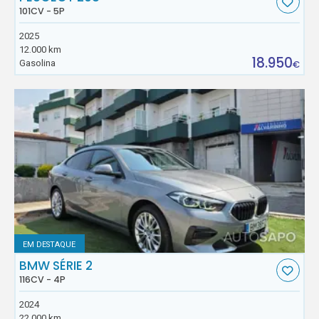
101CV - 5P
2025
12.000 km
18.950
Gasolina
€
EM DESTAQUE
BMW SÉRIE 2
116CV - 4P
2024
22.000 km