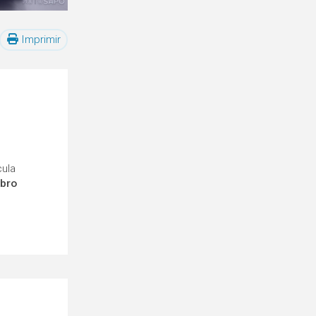
Imprimir
cula
mbro