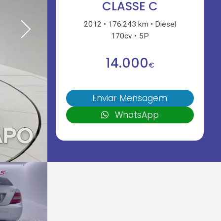
CLASSE C
2012
176.243 km
Diesel
170cv
5P
14.000
€
Enviar Mensagem
WhatsApp