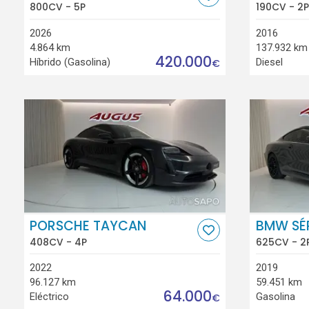
800CV - 5P
190CV - 2P
2026
2016
4.864 km
137.932 km
420.000
Híbrido (Gasolina)
Diesel
€
PORSCHE TAYCAN
BMW SÉR
408CV - 4P
625CV - 2
2022
2019
96.127 km
59.451 km
64.000
Eléctrico
Gasolina
€