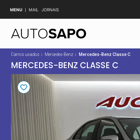
MENU
MAIL
JORNAIS
Carros usados
Mercedes-Benz
Mercedes-Benz Classe C
MERCEDES-BENZ CLASSE C