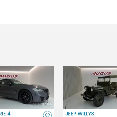
IE 4
JEEP WILLYS