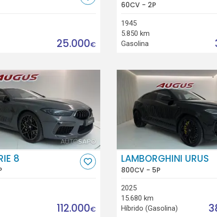
60CV - 2P
1945
5.850 km
25.000
Gasolina
€
IE 8
LAMBORGHINI URUS
P
800CV - 5P
2025
15.680 km
112.000
3
Híbrido (Gasolina)
€