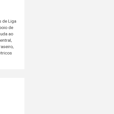
s de Liga
poio de
juda ao
ntral,
aseiro,
tricos