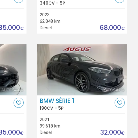
340CV - 5P
2023
62.048 km
35.000
68.000
Diesel
€
€
BMW SÉRIE 1
190CV - 5P
2021
99.618 km
85.000
32.000
Diesel
€
€