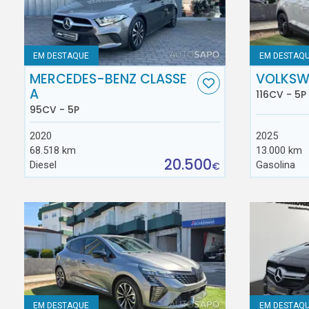
EM DESTAQUE
EM DESTAQ
MERCEDES-BENZ CLASSE
VOLKSW
A
116CV - 5P
95CV - 5P
2020
2025
68.518 km
13.000 km
20.500
Diesel
Gasolina
€
EM DESTAQUE
EM DESTAQ