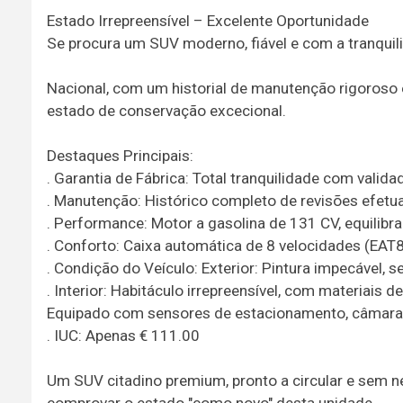
Estado Irrepreensível – Excelente Oportunidade
Se procura um SUV moderno, fiável e com a tranquil
Nacional, com um historial de manutenção rigoroso e
estado de conservação excecional.
Destaques Principais:
. Garantia de Fábrica: Total tranquilidade com valida
. Manutenção: Histórico completo de revisões efetu
. Performance: Motor a gasolina de 131 CV, equilibra
. Conforto: Caixa automática de 8 velocidades (EAT
. Condição do Veículo: Exterior: Pintura impecável, 
. Interior: Habitáculo irrepreensível, com materiais d
Equipado com sensores de estacionamento, câmara tr
. IUC: Apenas € 111.00
Um SUV citadino premium, pronto a circular e sem n
comprovar o estado "como novo" desta unidade.