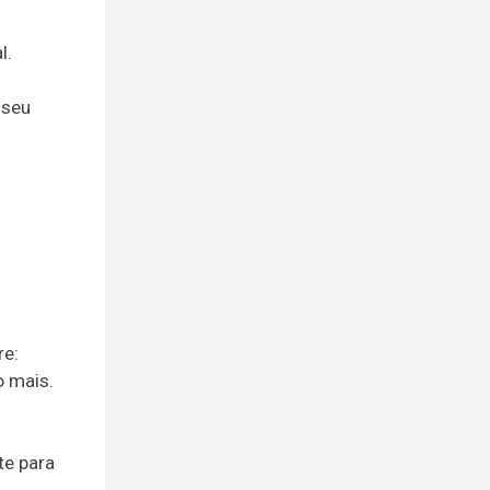
l.
 seu
re:
o mais.
te para