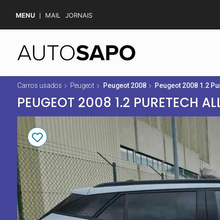
MENU
MAIL
JORNAIS
Carros usados
Peugeot
Peugeot 2008
Peugeot 2008 1.2 Pu
PEUGEOT 2008 1.2 PURETECH AL