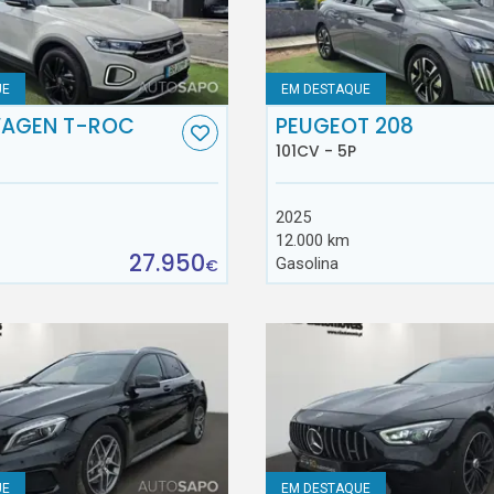
UE
EM DESTAQUE
AGEN T-ROC
PEUGEOT 208
101CV - 5P
2025
12.000 km
27.950
Gasolina
€
UE
EM DESTAQUE