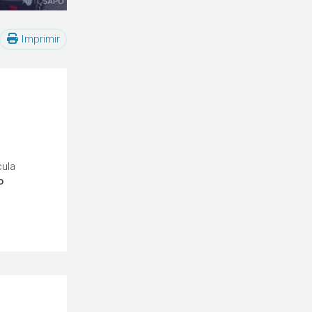
Imprimir
cula
o