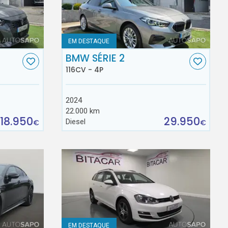
EM DESTAQUE
BMW SÉRIE 2
116CV - 4P
2024
22.000 km
18.950
29.950
Diesel
€
€
EM DESTAQUE