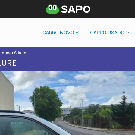
CARRO NOVO
CARRO USADO
reTech Allure
LURE